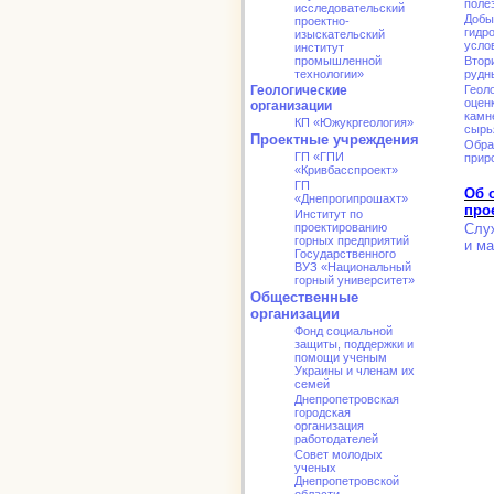
поле
исследовательский
Добы
проектно-
гидр
изыскательский
усло
институт
промышленной
Втор
технологии»
рудн
Геологические
Геол
оцен
организации
камн
КП «Южукргеология»
сырь
Проектные учреждения
Обра
ГП «ГПИ
прир
«Кривбасспроект»
ГП
Об 
«Днепрогипрошахт»
про
Институт по
проектированию
Слу
горных предприятий
и ма
Государственного
ВУЗ «Национальный
горный университет»
Общественные
организации
Фонд социальной
защиты, поддержки и
помощи ученым
Украины и членам их
семей
Днепропетровская
городская
организация
работодателей
Совет молодых
ученых
Днепропетровской