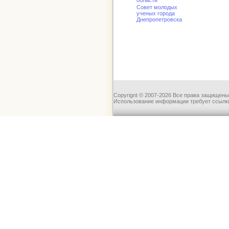
области
Совет молодых
ученых города
Днепропетровска
Copyrignt © 2007-2026 Все права защищены
Использование информации требует ссылки