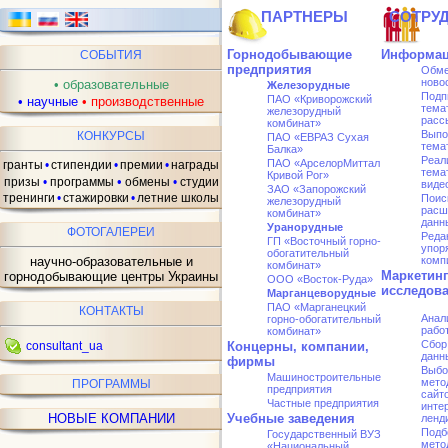
ПАРТНЕРЫ
СОТРУ
Горнодобывающие
Информац
СОБЫТИЯ
предприятия
Обме
ново
•
образовательные
Железорудные
Подп
ПАО «Криворожский
•
научные
•
производственные
тема
железорудный
расс
комбинат»
Выпо
КОНКУРСЫ
ПАО «ЕВРАЗ Сухая
тема
Балка»
Реал
ПАО «АрселорMиттал
гранты
•
стипендии
•
премии
•
награды
тема
Кривой Рог»
•
призы
•
программы
обмены
•
студии
виде
ЗАО «Запорожский
тренинги
•
стажировки
•
летние школы
Поис
железорудный
расш
комбинат»
данн
Уранорудные
ФОТОГАЛЕРЕИ
Реда
ГП «Восточный горно-
упор
обогатительный
научно-образовательные и
комп
комбинат»
Маркетин
горнодобывающие центры Украины
ООО «Восток-Руда»
исследов
Марганцеворудные
ПАО «Марганецкий
КОНТАКТЫ
Анал
горно-обогатительный
рабо
комбинат»
Сбор
consultant_ua
Концерны, компании,
данн
фирмы
Выбо
Машиностроительные
мето
ПРОГРАММЫ
предприятия
сайто
Частные предприятия
инте
НОВЫЕ КОМПАНИИ
Учебные заведения
ленд
Подб
Государственный ВУЗ
мето
«Национальный