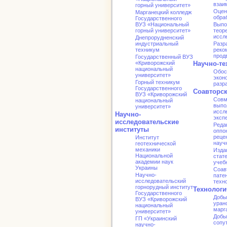
взаи
горный университет»
Оцен
Марганецкий колледж
обра
Государственного
ВУЗ «Национальный
Выпо
горный университет»
теор
иссл
Днепрорудненский
индустриальный
Разр
техникум
реко
прод
Государственный ВУЗ
«Криворожский
Научно-те
национальный
Обос
университет»
экон
Горный техникум
разр
Государственного
Соавторс
ВУЗ «Криворожский
Совм
национальный
выпо
университет»
иссл
Научно-
эксп
исследовательские
Реда
институты
оппо
реце
Институт
науч
геотехнической
механики
Изда
Национальной
стат
академии наук
учеб
Украины
Соав
Научно-
патен
исследовательский
техн
горнорудный институт
Технологи
Государственного
Добы
ВУЗ «Криворожский
уран
национальный
марг
университет»
Добы
ГП «Украинский
сопу
научно-