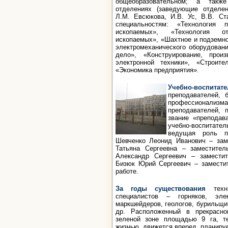
общеобразовательном; а такж
отделениях (заведующие отделен
Л.М. Евсюкова, И.В. Ус, В.В. Ст
специальностям: «Технология 
ископаемых», «Технология о
ископаемых», «Шахтное и подземно
электромеханического оборудован
дело», «Конструирование, прои
электронной техники», «Строит
«Экономика предприятия».
Учебно-воспита
преподавателей, 
профессионализм
преподавателей, 
звание «преподав
учебно-воспитат
ведущая роль пр
Шевченко Леонид Иванович – заме
Татьяна Сергеевна – заместител
Александр Сергеевич – заместит
Бизюк Юрий Сергеевич – заместит
работе.
За годы существования
техни
специалистов – горняков, элек
маркшейдеров, геологов, бурильщи
др. Расположенный в прекрасно
зеленой зоне площадью 9 га, т
жизнью, движется вперед, планиру