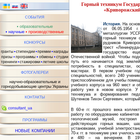
Горный техникум Государ
«Криворожский
СОБЫТИЯ
ав
История.
На основ
•
образовательные
от 06.05.1954 г
•
научные
•
производственные
металлургии УССР
горный техникум 
рудников Криворо
КОНКУРСЫ
трест «Ленинруда
гранты
•
стипендии
•
премии
•
награды
государство ещ
Отечественной войной. Чтобы под
•
призы
•
программы
обмены
•
студии
путь его начинается под земле
тренинги
•
стажировки
•
летние школы
потребность в специалистах, ос
мастерах. В первом учебном го
ФОТОГАЛЕРЕИ
специальностей, всего 240 учени
приспособленном для учебы помеще
научно-образовательные и
учебного корпуса на 960 мест и о
горнодобывающие центры Украины
работу уже в новом корпусе. У 
техникума и формирования педа
КОНТАКТЫ
Шутенков Тихон Сергеевич, который 
consultant_ua
В 60-е гг. прошлого века коллек
работу по оборудованию кабинетов
геологический музей, построи
ПРОГРАММЫ
действующих горных машин, ша
установками, учебной электростан
НОВЫЕ КОМПАНИИ
70-х гг. в техникуме уже училось 
и 480 – на вечернем. В 197