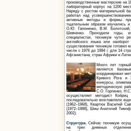
производственные мастерские на 18
лабораторный корпус на 1200 мест
Наряду с ростом материальной баз
работал над усовершенствование
активные методы и формы преп
тщательным образом изучались и 
О.Ю. Гапоненко, В.М. Болотский,
Шевченко. Проходили годы, и
специалистах, техникум чутко р
английского языка
или наоборот 
существования техникум готовил м
числе с 1976 до 1994 г. для 14 ст
Афганистана, стран Африки и Лати
Много лет горны
является базов
координировал ме
Кривого Рога и 
конкурсы, олимпи
методическую раб
С.О. Горпенко, Н.С
осуществляет методист Кобриц
последовательно возглавляли еще 
(1962–1968), Квартюк Василий Са
(1972–1988), Шиш Анатолий Тимофе
2002).
Структура.
Сейчас техникум осуще
на трех дневных отделениях