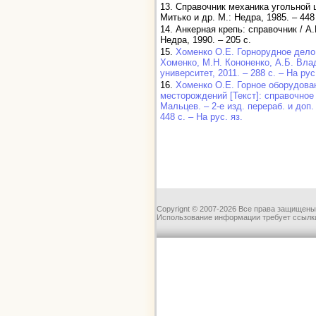
13. Справочник механика угольной 
Митько и др. М.: Недра, 1985. – 448
14. Анкерная крепь: справочник / А.
Недра, 1990. – 205 с.
15.
Хоменко О.Е. Горнорудное дело 
Хоменко, М.Н. Кононенко, А.Б. Вла
университет, 2011. – 288 с. – На рус
16.
Хоменко О.Е. Горное оборудова
месторождений [Текст]: справочное 
Мальцев. – 2-е изд. перераб. и доп.
448 с. – На рус. яз.
Copyrignt © 2007-2026 Все права защищены
Использование информации требует ссылки