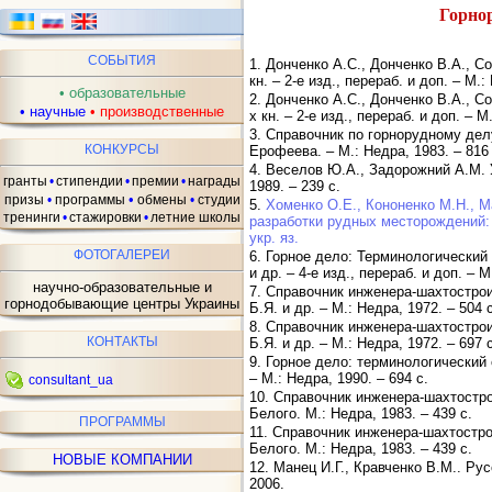
Горно
ав
СОБЫТИЯ
1. Донченко А.С., Донченко В.А., С
кн. – 2-е изд., перераб. и доп. – М.:
•
образовательные
2. Донченко А.С., Донченко В.А., С
•
научные
•
производственные
х кн. – 2-е изд., перераб. и доп. – М
3. Справочник по горнорудному делу
КОНКУРСЫ
Ерофеева. – М.: Недра, 1983. – 816 
4. Веселов Ю.А., Задорожний А.М. 
гранты
•
стипендии
•
премии
•
награды
1989. – 239 с.
•
призы
•
программы
обмены
•
студии
5.
Хоменко О.Е., Кононенко М.Н., 
тренинги
•
стажировки
•
летние школы
разработки рудных месторождений: с
укр. яз.
ФОТОГАЛЕРЕИ
6. Горное дело: Терминологический 
и др. – 4-е изд., перераб. и доп. – М
научно-образовательные и
7. Справочник инженера-шахтострои
горнодобывающие центры Украины
Б.Я. и др. – М.: Недра, 1972. – 504 
8. Справочник инженера-шахтострои
КОНТАКТЫ
Б.Я. и др. – М.: Недра, 1972. – 697 
9. Горное дело: терминологический с
– М.: Недра, 1990. – 694 с.
consultant_ua
10. Справочник инженера-шахтострои
Белого. М.: Недра, 1983. – 439 с.
ПРОГРАММЫ
11. Справочник инженера-шахтострои
Белого. М.: Недра, 1983. – 439 с.
НОВЫЕ КОМПАНИИ
12. Манец И.Г., Кравченко В.М.. Ру
2006.