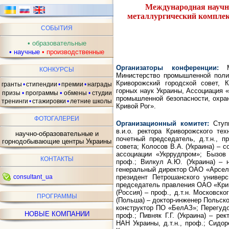
Международная научн
металлургический комплек
СОБЫТИЯ
•
образовательные
•
научные
•
производственные
ав
Организаторы конференции:
Ми
КОНКУРСЫ
Министерство промышленной полит
Криворожский городской совет, К
гранты
•
стипендии
•
премии
•
награды
горных наук Украины, Ассоциация 
•
призы
•
программы
обмены
•
студии
промышленной безопасности, охра
тренинги
•
стажировки
•
летние школы
Кривой Рог».
ФОТОГАЛЕРЕИ
Организационный комитет:
Ступн
в.и.о. ректора Криворожского тех
научно-образовательные и
почетный председатель, д.т.н., п
горнодобывающие центры Украины
совета; Колосов В.А. (Украина) – с
ассоциации «Укррудпром»; Бызов 
КОНТАКТЫ
проф.; Вилкул А.Ю. (Украина) – 
генеральный директор ОАО «Арсел
президент Петрошанского универси
consultant_ua
председатель правления ОАО «Кри
(Россия) – проф., д.т.н. Московско
ПРОГРАММЫ
(Польша) – доктор-инженер Польско
конструктор ПО «БелАЗ»; Перегудов
НОВЫЕ КОМПАНИИ
проф.; Пивняк Г.Г. (Украина) – ре
НАН Украины, д.т.н., проф.; Сидор