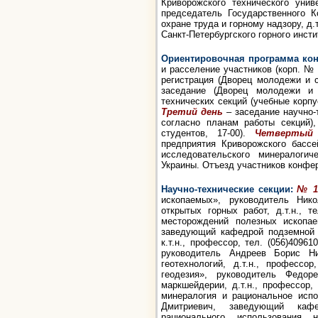
Криворожского технического униве
председатель Государственного К
охране труда и горному надзору, д.т
Санкт-Петербургского горного инсти
Ориентировочная программа ко
и расселение участников (корп. №
регистрация (Дворец молодежи и с
заседание (Дворец молодежи и с
технических секций (учебные корпу
Третий день
– заседание научно-т
согласно планам работы секций)
студентов, 17-00).
Четвертый
предприятия Криворожского бассе
исследовательского минералоги
Украины. Отъезд участников конфе
Научно-технические секци
и
:
№ 1
ископаемых», руководитель Ни
открытых горных работ, д.т.н., т
месторождений полезных ископае
заведующий кафедрой подземной 
к.т.н., профессор, тел. (056)40961
руководитель Андреев Борис Ни
геотехнологий, д.т.н., профессор
геодезия», руководитель Федо
маркшейдерии, д.т.н., профессор,
минералогия и рациональное испо
Дмитриевич, заведующий каф
рационального использования не