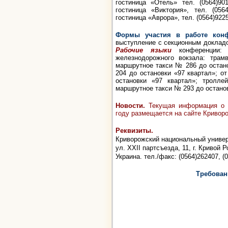
гостиница «Отель» тел. (0564)901
гостиница «Виктория», тел. (056
гостиница «Аврора», тел. (0564)922
Формы участия в работе конф
выступление с секционным докладо
Рабочие языки
конференции
железнодорожного вокзала: тра
маршрутное такси № 286 до остан
204 до остановки «97 квартал»; 
остановки «97 квартал»; тролл
маршрутное такси № 293 до остано
Новости.
Текущая информация о о
году размещается на сайте Криворо
Реквизиты.
Криворожский национальный универ
ул. XXII партсъезда, 11, г. Кривой Р
Украина. тел./факс: (0564)262407, (
Требован