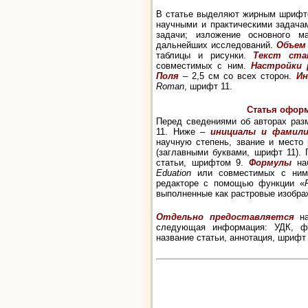
В статье выделяют жирным шрифто
научными и практическими задачам
задачи; изложение основного м
дальнейших исследований.
Объем
таблицы и рисунки.
Текст ста
совместимых с ним.
Настройки 
Поля
– 2,5 см со всех сторон.
Ин
Roman
, шрифт 11.
Статья офор
Перед сведениями об авторах ра
11. Ниже –
инициалы и фамил
научную степень, звание и место
(заглавными буквами, шрифт 11).
статьи, шрифтом 9.
Формулы
на
Eduation
или совместимых с ни
редакторе с помощью функции «
выполненные как растровые изобра
Отдельно предоставляется
на
следующая информация: УДК, фа
название статьи, аннотация, шрифт