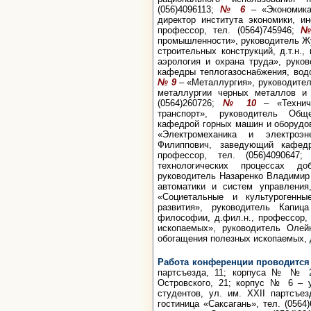
(056)4096113;
№ 6
– «Экономика»
директор института экономики, и
профессор, тел. (0564)745946;
№
промышленности», руководитель Ж
строительных конструкций, д.т.н.,
аэрология и охрана труда», руко
кафедры теплогазоснабжения, водоо
№ 9
– «Металлургия», руководител
металлургии черных металлов и л
(0564)260726;
№ 10
– «Техниче
транспорт», руководитель Общ
кафедрой горных машин и оборудова
«Электромеханика и электроэн
Филиппович, заведующий кафедро
профессор, тел. (056)4090647
технологических процессах д
руководитель Назаренко Владимир
автоматики и систем управления,
«Социетальные и культурогенны
развития», руководитель Капи
философии, д.фил.н., профессор, 
ископаемых», руководитель Олей
обогащения полезных ископаемых, д.
Работа конференции проводится
партсъезда, 11; корпуса № № 2
Островского, 21; корпус № 6 – у
студентов, ул. им. XXII партсъе
гостиница «Саксагань», тел. (0564