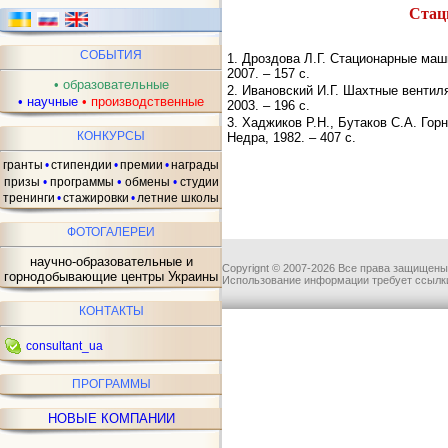
Стац
ав
СОБЫТИЯ
1. Дроздова Л.Г. Стационарные маш
2007. – 157 с.
•
образовательные
2. Ивановский И.Г. Шахтные вентиля
•
научные
•
производственные
2003. – 196 с.
3. Хаджиков Р.Н., Бутаков С.А. Горн
КОНКУРСЫ
Недра, 1982. – 407 с.
гранты
•
стипендии
•
премии
•
награды
•
призы
•
программы
обмены
•
студии
тренинги
•
стажировки
•
летние школы
ФОТОГАЛЕРЕИ
научно-образовательные и
Copyrignt © 2007-2026 Все права защищены
горнодобывающие центры Украины
Использование информации требует ссылки
КОНТАКТЫ
consultant_ua
ПРОГРАММЫ
НОВЫЕ КОМПАНИИ