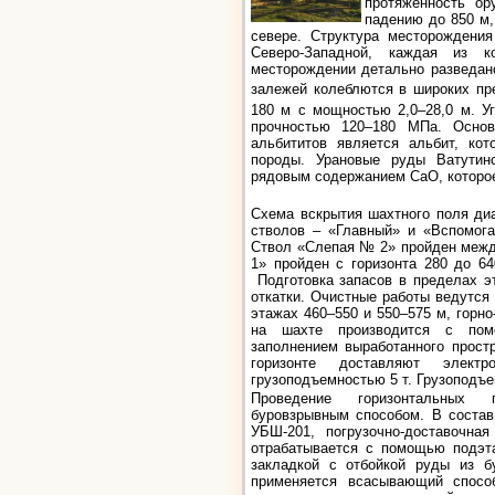
протяженность ор
падению до 850 м,
севере. Структура месторождения
Северо-Западной, каждая из 
месторождении детально разведан
залежей колеблются в широких пр
180 м с мощностью 2,0–28,0 м. У
прочностью 120–180 МПа. Осно
альбититов является альбит, к
породы. Урановые руды Ватутин
рядовым содержанием СаО, которо
Схема вскрытия шахтного поля ди
стволов – «Главный» и «Вспомога
Ствол «Слепая № 2» пройден межд
1» пройден с горизонта 280 до 6
Подготовка запасов в пределах э
откатки. Очистные работы ведутся 
этажах 460–550 и 550–575 м, горно
на шахте производится с пом
заполнением выработанного прост
горизонте доставляют элект
грузоподъемностью 5 т. Грузоподъем
Проведение горизонтальных п
буровзрывным способом. В состав
УБШ-201, погрузочно-доставочн
отрабатывается с помощью подэт
закладкой с отбойкой руды из б
применяется всасывающий спосо