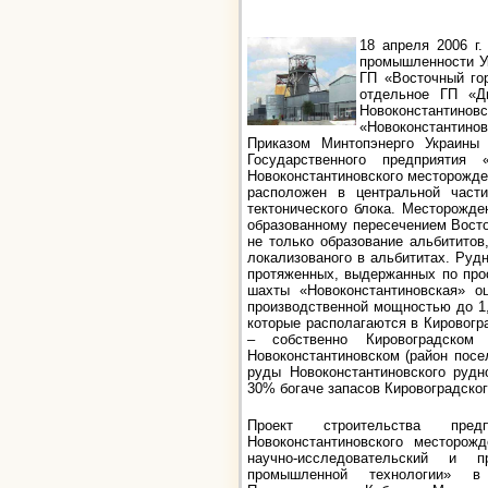
18 апреля 2006 г
промышленности У
ГП «Восточный го
отдельное ГП «Ди
Новоконстантино
«Новоконстантино
Приказом Минтопэнерго Украины
Государственного предприятия 
Новоконстантиновского месторожде
расположен в центральной части
тектонического блока. Месторожде
образованному пересечением Восто
не только образование альбититов
локализованого в альбититах. Руд
протяженных, выдержанных по прост
шахты «Новоконстантиновская» о
производственной мощностью до 1,5
которые располагаются в Кировогр
– собственно Кировоградском 
Новоконстантиновском (район посе
руды Новоконстантиновского рудн
30% богаче запасов Кировоградског
Проект строительства пре
Новоконстантиновского месторож
научно-исследовательский и пр
промышленной технологии» в