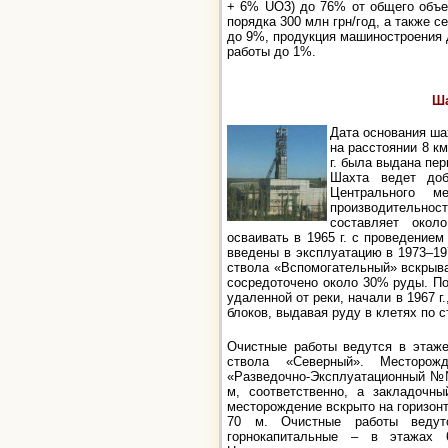
+ 6% UO3) до 76% от общего объе
порядка 300 млн грн/год, а также с
до 9%, продукция машиностроения 
работы до 1%.
Ша
Дата основания ша
на расстоянии 8 к
г. была выдана пер
Шахта ведет доб
Центрального ме
производительно
составляет окол
осваивать в 1965 г. с проведение
введены в эксплуатацию в 1973–19
ствола «Вспомогательный» вскрыва
сосредоточено около 30% руды. По
удаленной от реки, начали в 1967 г.
блоков, выдавая руду в клетях по 
Очистные работы ведутся в этаж
ствола «Северный». Месторож
«Разведочно-Эксплуатационный №№
м, соответственно, а закладочн
месторождение вскрыто на горизонт
70 м. Очистные работы веду
горнокапитальные – в этажах 