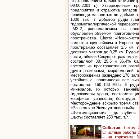
Постановлением Кабинета Минист
09.06.2001 г.). Утвержденным п
предприятия и отработка запасов
производительностью по добыче гор
1000 тыс. т добытой руды пла
гидрометаллургической переработк
ГМЗ-2, располагаемом на площ
обусловлен объемом приготовлени
пространства. Шахта «Новоконста
является крупнейшим в Европе пр
простиранию составляет 1,5 км, 
десятков метров до 0,25 км. Рудон
части, вблизи Секущего разлома и
составляют 38, 25,6 и 36,4% ба
состоят из пространственно раз
друга размерами, морфологией, 
месторождении разведано 178 зал
устойчивые, практически все выр
составляет 160–180 МПа. В руд
минералов, их которых важнейш
гидроокислы урана, составляющи
коффинит, уранофан, болтвудит,
Месторождение вскрыто тремя ств
«Разведочно-Эксплуатационны
«Вентиляционный» – до глубины 
шахты составляет 250 тыс. т/г.
События.
Летом 2
Очистные работы 
– на горизонте 