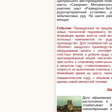
Центрального месторождения позв
шахты «Северная» Мичуринского
комплекс шахт «Разведочно-Э
рудосортировочной установки,
забалансовых руд. На шахте раб
женщин.
События.
Проведенные на предпр
новых технологий подземного, б
ближайшее время внести свой вкл
полезных компонентов из ру
производство.
Для потребностей ш
«Boomer» шведского производств
оборудования начата с сентября
очистных блоков и добычи руды н
запланированный объем «богатой
приступить к плановому капитальн
в прошлом году; стабилизировать
скажется на выполнении плановых по
ближайшее время на шахту также 
пневматическом ходу, с объемом 
единиц новой импортной техники.
Ша
Дата образовани
расположена в 
отрабатывает В
линзообразными 