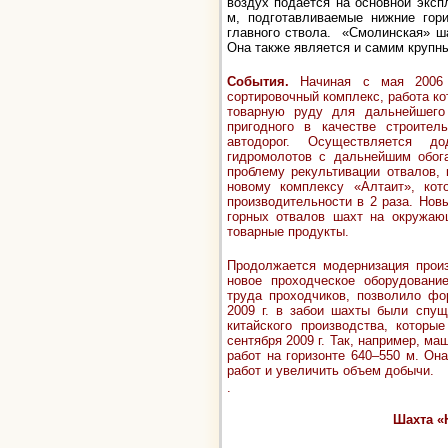
воздух подается на основной эксп
м, подготавливаемые нижние гори
главного ствола. «Смолинская» ш
Она также является и самим крупн
События.
Начиная с мая 2006
сортировочный комплекс, работа ко
товарную руду для дальнейшего
пригодного в качестве строител
автодорог. Осуществляется д
гидромолотов с дальнейшим обог
проблему рекультивации отвалов,
новому комплексу «Алтаит», ко
производительности в 2 раза. Нов
горных отвалов шахт на окружаю
товарные продукты.
Продолжается модернизация произ
новое проходческое оборудование
труда проходчиков, позволило фо
2009 г. в забои шахты были спущ
китайского производства
, которые
сентября 2009 г. Так, например, м
работ на горизонте 640
–
550 м. Она
работ и увеличить объем добычи.
.
Шахта «