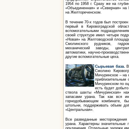
1954 по 1958 г. Сразу же на глуб
«Объединенная» и «Северная» на 
на Желтореченском.
В течение 70-х годов был построе
первый в Кировоградской облас
вспомогательными подразделения
своей структуре имел четыре под
«Новая» на Желтоводской площадк
Смолинского рудников, гидро
механический заводы, централ
автоматики, научно-производстве
другие вспомогательные цеха.
Сырьевая база.
В
Смолино Кировогр
Мичуринское – на о
приблизительным 
Мичуринском по оце
есть будет добыто 
ствола шахты «Мичуринская» на
запасами урана. Так как вся и
горнодобывающем комбинате, бы
штольни, поддерживать объем до
«Центральная».
Все разведанные месторождения 
урана. Характерны значительные 
оруденения. Отдельные залежи им