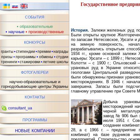
Государственное предпри
СОБЫТИЯ
•
образовательные
История.
Залежи железных руд по 
•
научные
•
производственные
Были открыты крупное Желторече
по запасам Нетесовское, Урсати и 
КОНКУРСЫ
на земную поверхность, нача
разрабатывались открытым способ
гранты
•
стипендии
•
премии
•
награды
1934 гг., кроме основной залежи
•
призы
•
программы
обмены
•
студии
карьеры: Урсати – с 1899 г.; Нетесо
тренинги
•
стажировки
•
летние школы
Колотти – с 1900 г.; Ольховский 
урановых руд в Украине относитс
геологами Центральной разведочн
ФОТОГАЛЕРЕИ
были обнаружены признаки уранов
месторождениях. В 1946 г. начал
научно-образовательные и
завершена. Запасы были подсчи
горнодобывающие центры Украины
главному управлению при Совете 
КОНТАКТЫ
Добыча уранов
месторождений на
consultant_ua
черной металлур
завод № 906 был з
ПРОГРАММЫ
июля 1951 г. Со
создании комбина
28, а с 1966 г. – предприятие п
НОВЫЕ КОМПАНИИ
комбинат) на базе рудников им
предприятий. Строительство осно