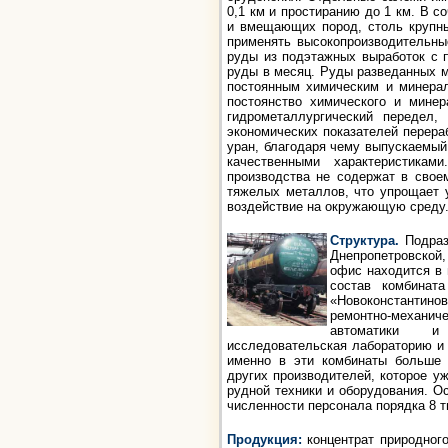
0,1 км и простиранию до 1 км. В с
и вмещающих пород, столь крупн
применять высокопроизводительны
руды из подэтажных выработок с п
руды в месяц. Руды разведанных 
постоянным химическим и минерал
постоянство химического и минер
гидрометаллургический передел,
экономических показателей перера
уран, благодаря чему выпускаемый
качественными характеристикам
производства не содержат в своем
тяжелых металлов, что упрощает 
воздействие на окружающую среду
Структура.
Подраз
Днепропетровской
офис находится в
состав комбинат
«Новоконстантино
ремонтно-механич
автоматики и
исследовательская лабораторию и
именно в эти комбинаты больше
других производителей, которое у
рудной техники и оборудования. О
численности персонала порядка 8 т
Продукция:
концентрат природног