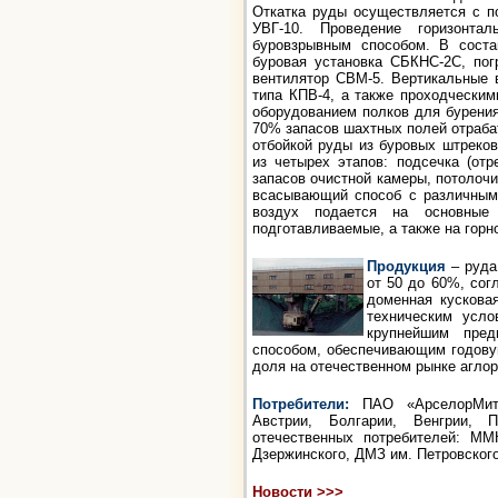
Откатка руды осуществляется с п
УВГ-10. Проведение горизонтал
буровзрывным способом. В состав
буровая установка СБКНС-2С, пог
вентилятор СВМ-5. Вертикальные 
типа КПВ-4, а также проходчески
оборудованием полков для бурени
70% запасов шахтных полей отраба
отбойкой руды из буровых штреков
из четырех этапов: подсечка (отр
запасов очистной камеры, потолоч
всасывающий способ с различным
воздух подается на основные э
подготавливаемые, а также на горн
Продукция
– руда
от 50 до 60%, сог
доменная кускова
техническим усл
крупнейшим пре
способом, обеспечивающим годову
доля на отечественном рынке агло
Потребители:
ПАО «АрселорМитта
Австрии, Болгарии, Венгрии,
отечественных потребителей: ММ
Дзержинского, ДМЗ им. Петровског
Новости >>>