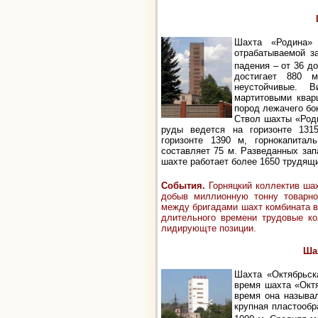
Шахта «Родина»
отрабатываемой з
падения – от 36 до
достигает 880 м
неустойчивые. 
мартитовыми квар
пород лежачего б
Ствол шахты «Род
руды ведется на горизонте 131
горизонте 1390 м, горнокапита
составляет 75 м. Разведанных зап
шахте работает более 1650 трудящ
События
.
Горняцкий коллектив ш
добыв миллионную тонну товарно
между бригадами шахт комбината в
длительного времени трудовые
к
лидирующте позиции.
Ша
Шахта «Октябрьск
время шахта «Окт
время она называ
крупная пластооб