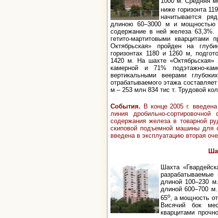
1000 м. Средняя м
ниже горизонта 11
начитывается ря
длиною 60–3000 м и мощностью 
содержание в ней железа 63,3%.
гетито-мартитовыми кварцитами 
Октябрьская» пройден на глуби
горизонтах 1180 и 1260 м, подгот
1420 м. На шахте «Октябрьская»
камерной и 71% подэтажно-кам
вертикальными веерами глубоки
отрабатываемого этажа составляет 
м – 253 млн 834 тис т. Трудовой к
События
.
В конце 2005 г. введен
линия дробильно-сортировочной
содержания железа в товарной ру
скиповой подъемной машины для с
введена в эксплуатацию вторая оче
Ша
Шахта «Гвардейск
разрабатываемые 
длиной 100–230 м
длиной 600–700 м.
о
65
, а мощность от
Висячий бок мес
кварцитами прочн