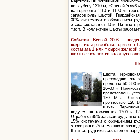
мартитовыми роговиками прочност
на глубину 1310 м, «Слепой-Углубо
на горизонте 1110 и 1190 м, горн
запасов руды шахтой «Гвардейская
30% системами с обрушением руд
этажа составляет 80 м. На шахте р
тис т. В коллективе шахты работае
События.
Весной 2006 г. введе
вскрытию и разработке горизонта 1
составила 1 млн т сырой железой 
шахты ее коллектив вплотную подо
Ша
Шахта «Терновская
преобладают зале
пределах 50–300 м
10–30 м. Прочност
представлены уст
180 МПа. Лежач
прочностью 120–1
шахты «Терновска
ведутся на горизонтах 1200 и 12
Отработка 85% запасов руды шахто
15% системами с обрушением руд
этажа равна 75 м. На шахте разведа
Штат сотрудников составляет поряд