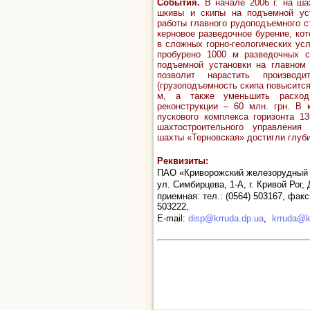
События
.
В начале 2006 г. на ш
шкивы и скипы на подъемной уст
работы главного рудоподъемного с
керновое разведочное бурение, ко
в сложных горно-геологических усл
пробурено 1000 м разведочных 
подъемной установки на главно
позволит нарастить произво
(грузоподъемность скипа повысится
м, а также уменьшить расход
реконструкции – 60 млн. грн. В 
пускового комплекса горизонта 
шахтостроительного управления
шахты
«Терновская»
достигли глуб
Реквизиты:
ПАО «Криворожский железорудный 
ул. Симбирцева, 1-А, г. Кривой Рог,
приемная: тел.: (0564) 503167, факс:
503222,
E-mail:
disp@krruda.dp.ua
,
krruda@k