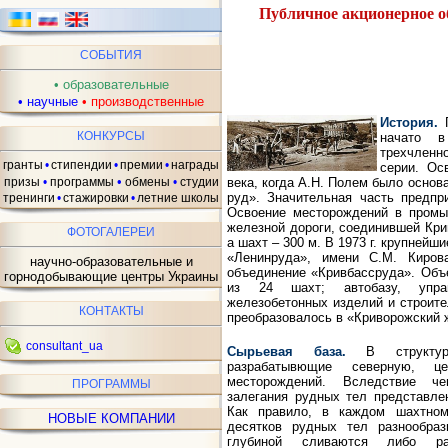
Публичное акционерное 
СОБЫТИЯ
•
образовательные
•
научные
•
производственные
История.
КОНКУРСЫ
начато в
трехчленн
гранты
•
стипендии
•
премии
•
награды
серии. Ос
•
века, когда А.Н. Полем было осно
призы
•
программы
обмены
•
студии
руд». Значительная часть предпр
тренинги
•
стажировки
•
летние школы
Освоение месторождений в промы
железной дороги, соединившей Крив
ФОТОГАЛЕРЕИ
а шахт – 300 м. В 1973 г. крупней
«Ленинруда», имени С.М. Киров
научно-образовательные и
объединение «Кривбассруда». Объ
горнодобывающие центры Украины
из 24 шахт; автобазу, управ
железобетонных изделий и строите
КОНТАКТЫ
преобразовалось в «Криворожский 
consultant_ua
Сырьевая база.
В структу
разрабатывющие северную, 
месторождений. Вследствие чег
ПРОГРАММЫ
залегания рудных тел представле
Как правило, в каждом шахтном
НОВЫЕ КОМПАНИИ
десятков рудных тел разнообра
глубиной сливаются либо ра