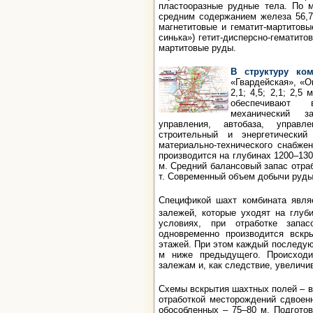
пластооразные рудные тела. По 
средним содержанием железа 56,
магнетитовые и гематит-мартитовые
синька») гетит-дисперсно-гематито
мартитовые руды.
В структуру ком
«Гвардейская», «
2,1; 4,5; 2,1; 2,5
обеспечивают в
механический з
управления, автобаза, управле
строительный и энергетический
материально-технического снабже
производится на глубинах 1200–130
м. Средний балансовый запас отра
т. Современный объем добычи руды 
Спецификой шахт комбината явля
залежей, которые уходят на глуб
условиях, при отработке запасо
одновременно производится вскр
этажей. При этом каждый последую
м ниже предыдущего. Происходи
залежам и, как следствие, увелич
Схемы вскрытия шахтных полей – 
отработкой месторождений сдвоен
обособленных – 75–80 м. Подготов