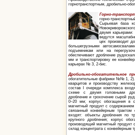
горнотранспортным, дробильно-обо
Горно-транспор
горно-транспортн
Сырьевая база к
Новокриворожског
двумя карьерами:
ведутся масштабн
цех производит д
большегрузными автосамосвалам
подъемникам или на перегруз
обеспечивают дробление рудоскал
мм и транспортировку ее конвейе
карьерах № 3, 2-бис.
Дробильно-обогатительное
пр
обогатительные фабрики №№ 1, 2)
кварцитов и производству железо
состав I очереди комплекса вход
схеме с двумя головными дроб
дробление и грохочение сырой руд
0–20 мм; корпус обогащения в с
магнитный продукт с содержанием 
связанный конвейерным трактом 
входят: объекты дробления по т
крупного дробления; корпус обог
производящий магнитный продукт 
склад концентрата с конвейерным т