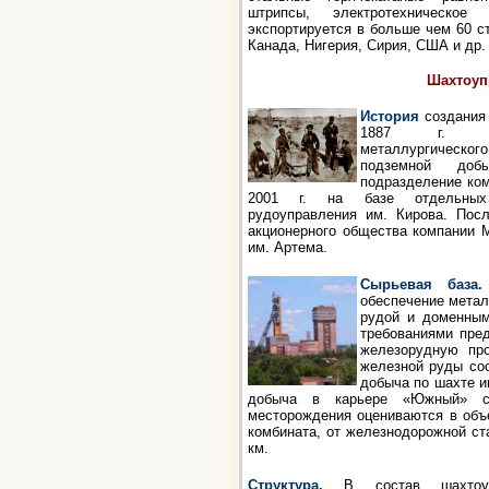
штрипсы, электротехническое
экспортируется в больше чем 60 ст
Канада, Нигерия, Сирия, США и др.
Шахтоуп
История
создания
1887 г. Южн
металлургическог
подземной доб
подразделение ком
2001 г. на базе отдельных 
рудоуправления им. Кирова. Посл
акционерного общества компании 
им. Артема.
Сырьевая база.
обеспечение метал
рудой и доменным
требованиями пре
железорудную пр
железной руды сос
добыча по шахте им
добыча в карьере «Южный» со
месторождения оцениваются в объ
комбината, от железнодорожной ст
км.
Структура.
В состав шахтоуп