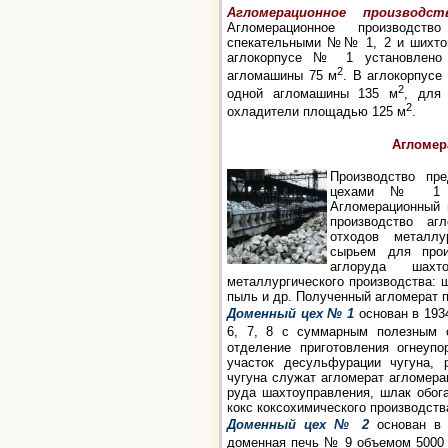
Агломерационное
производст
Агломерационное производст
спекательными №№ 1, 2 и шихтопо
аглокорпусе № 1 установлено 
2
агломашины 75 м
. В аглокорпусе
2
одной агломашины 135 м
, для
2
охладители площадью 125 м
.
Агломер
Производство пр
цехами № 1 и
Агломерационный 
производство аг
отходов металлу
сырьем для прои
аглоруда шахт
металлургического производства: 
пыль и др. Полученный агломерат 
Доменный цех № 1
основан в 1934
6, 7, 8 с суммарным полезным 
отделение приготовления огнеупо
участок десульфурации чугуна,
чугуна служат агломерат агломера
руда шахтоуправления, шлак обог
кокс коксохимического производства
Доменный цех № 2
основан в 
доменная печь № 9 объемом 5000