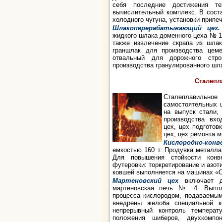
себя последние достижения те
вычислительный комплекс. В сост
холодного чугуна, установки припе
Шлакоперерабатывающий цех.
жидкого шлака доменного цеха № 1 
также извлечение скрапа из шлак
граншлак для производства цем
отвальный для дорожного стро
производства гранулированного шл
Сталепл
Сталеплавильн
самостоятельных 
на выпуск стали,
производства вхо
цех, цех подготов
цех, цех ремонта 
Кислородно-кон
емкостью 160 т. Продувка металла
Для повышения стойкости конв
футеровки: торкретирование и азо
ковшей выполняется на машинах «О
Мартеновский цех
включает д
мартеновская печь № 4. Выплав
процесса кислородом, подаваемым
внедрены желоба специальной к
непрерывный контроль температ
положения шиберов, двухкомпо