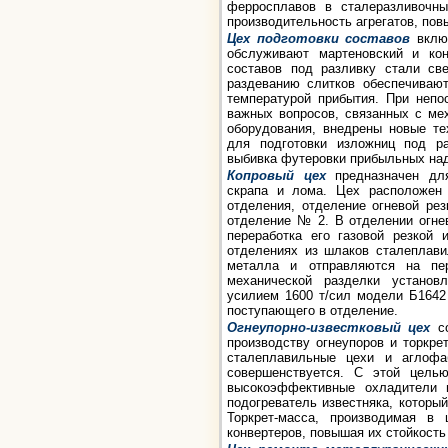
ферросплавов в сталеразливочн
производительность агрегатов, пов
Цех подготовки составов
включ
обслуживают мартеновский и кон
составов под разливку стали св
раздеванию слитков обеспечиваю
температурой прибытия. При непо
важных вопросов, связанных с ме
оборудования, внедрены новые те
для подготовки изложниц под ра
выбивка футеровки прибыльных над
Копровый цех
предназначен для
скрапа и лома. Цех расположен
отделения, отделение огневой ре
отделение № 2. В отделении огнев
переработка его газовой резкой
отделениях из шлаков сталеплави
металла и отправляются на пер
механической разделки установ
усилием 1600 т/сил модели Б1642
поступающего в отделение.
Огнеупорно-известковый цех
со
производству огнеупоров и торкре
сталеплавильные цехи и аглофаб
совершенствуется. С этой цель
высокоэффективные охладители
подогреватель известняка, который
Торкрет-масса, производимая в 
конвертеров, повышая их стойкость