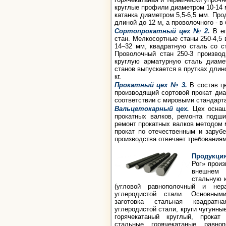
круглые профили диаметром 10-14 м
катанка диаметром 5,5-6,5 мм. Про
длиной до 12 м, а проволочного - в 
Сортопрокатный цех № 2.
В ег
стан. Мелкосортные станы 250-4,5
14–32 мм, квадратную сталь со с
Проволочный стан 250-3 производ
круглую арматурную сталь диаме
станов выпускается в прутках длино
кг.
Прокатный цех № 3.
В состав це
производящий сортовой прокат диа
соответствии с мировыми стандартам
Вальцетокарный цех.
Цех оснаще
прокатных валков, ремонта подши
ремонт прокатных валков методом 
прокат по отечественным и заруб
производства отвечает требования
Продукция
Рог» произ
внешнем
стальную к
(угловой равнополочный и нера
углеродистой стали. Основным
заготовка стальная квадратн
углеродистой стали, круги чугунны
горячекатаный круглый, прокат
стальные горячекатаные равно