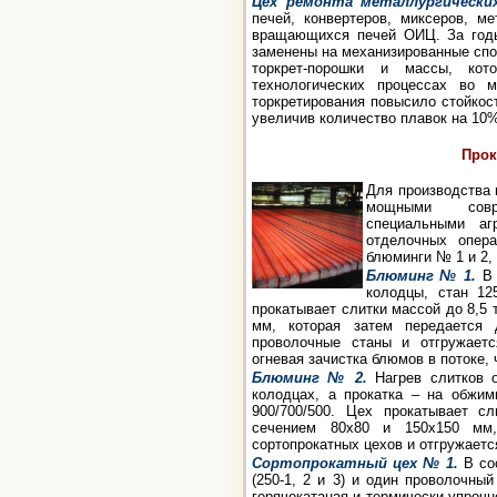
Цех ремонта металлургически
печей, конвертеров, миксеров, м
вращающихся печей ОИЦ. За годы
заменены на механизированные спо
торкрет-порошки и массы, ко
технологических процессах во м
торкретирования повысило стойкост
увеличив количество плавок на 10
Прок
Для производства 
мощными совре
специальными аг
отделочных опера
блюминги № 1 и 2,
Блюминг № 1.
В 
колодцы, стан 12
прокатывает слитки массой до 8,5 
мм, которая затем передается 
проволочные станы и отгружаетс
огневая зачистка блюмов в потоке,
Блюминг № 2.
Нагрев слитков о
колодцах, а прокатка – на обжим
900/700/500. Цех прокатывает с
сечением 80x80 и 150x150 мм,
сортопрокатных цехов и отгружаетс
Сортопрокатный цех № 1.
В со
(250-1, 2 и 3) и один проволочный
горячекатаная и термически упрочн