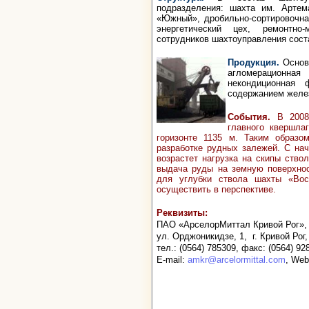
подразделения: шахта им. Артем
«Южный», дробильно-сортировочна
энергетический цех, ремонтно-
сотрудников шахтоуправления сост
Продукция.
Основ
агломерационная
некондиционная
содержанием желе
События
.
В 2008
главного квершла
горизонте 1135 м. Таким образом
разработке рудных залежей. С на
возрастет нагрузка на скипы ств
выдача руды на земную поверхнос
для углубки ствола шахты «Вос
осуществить в перспективе.
Реквизиты:
ПАО «АрселорМиттал Кривой Рог»,
ул. Орджоникидзе, 1, г. Кривой Рог
тел.:
(0564) 785309
, факс: (0564) 92
E-mail:
amkr@arcelormittal.com
, We