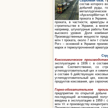
Сырьевая база.
П
состав которого в
добычей руды, го
металлургическое
«АрселорМиттал К
проката в Украине
проката, в частности, арматуры 
строительстве в Украине, а мног
например,
штукатурные работы Кие
высокого уровня. Доля комбина
Производственные мощности предп
млн т проката, около 7 млн т стал
Рог» – основной в Украине произв
марок и термоупрочненной арматур
Стр
Коксохимическое производств
эксплуатацию в 1936 г. в составе
цехов. Соответственно, со ст
углеподготовительный цех и химич
в составе 6 действующих коксовы
углеподготовительный цех, кокс
продуктов коксования, цех сероочис
Горно-обогатительное произ
предприятие по открытой добыче
последующей агломерацией получ
введена в эксплуатацию в 1959 г.
млн т/г. и производству концентра
Производственно-техническая стр