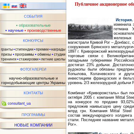
Публичное акционерное 
СОБЫТИЯ
История
изменила 
•
образовательные
гетмана 
•
научные
•
производственные
основате
железных
КОНКУРСЫ
магистрали Кривой Рог – Донбасс, 
сооружения Брянского металлургич
гранты
•
стипендии
•
премии
•
награды
1897 г. Криворожский железорудный
•
призы
•
программы
обмены
•
студии
торговые связи с Великобритани
тренинги
•
стажировки
•
летние школы
западными губерниями Российск
достигал 23% добычи. Достаточно
рудокопы были обязаны предприни
ФОТОГАЛЕРЕИ
Копылова, Колачевского и друг
инвестициям французских и бельг
научно-образовательные и
уровень 2/3 железорудной добычи 
горнодобывающие центры Украины
Комбинат «Криворожсталь» был пост
КОНТАКТЫ
октября 2005 г. компания Mittal S
на конкурсе по продаже 93,02%
consultant_ua
предложив наивысшую цену среди 
млрд грн. Компания Mittal Stee
ПРОГРАММЫ
состав международного холдинга 
стали. Последнее название металл
Рог».
НОВЫЕ КОМПАНИИ