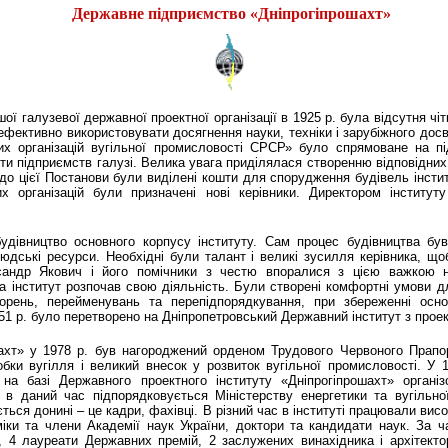
Державне підприємство «Дніпрогіпрошахт»
автор: Олег Хоменко
ї галузевої державної проектної організації в 1925 р. була відсутня чі
фективно використовувати досягнення науки, техніки і зарубіжного досві
х організацій вугільної промисловості СРСР» було спрямоване на пі
оти підприємств галузі. Велика увага приділялася створенню відповідних
 до цієї Постанови були виділені кошти для спорудження будівель інстит
х організацій були призначені нові керівники. Директором інститут
дівництво основного корпусу інституту. Сам процес будівництва був
людські ресурси. Необхідні були талант і великі зусилля керівника, що
сандр Якович і його помічники з честю впоралися з цією важкою 
та інститут розпочав свою діяльність. Були створені комфортні умови д
ворень, перейменувань та перепідпорядкування, при збереженні осн
951 р. було перетворено на Дніпропетровський Державний інститут з прое
хт» у 1978 р. був нагороджений орденом Трудового Червоного Прапора
бки вугілля і великий внесок у розвиток вугільної промисловості. У 
на базі Державного проектного інституту «Дніпрогіпрошахт» організ
е в даний час підпорядковується Міністерству енергетики та вугільно
ться донині – це кадри, фахівці. В різний час в інституті працювали висо
іки та члени Академії наук України, доктори та кандидати наук. За ча
, 4 лауреати Державних премій, 2 заслужених винахідника і архітекто