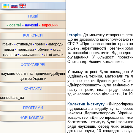
ПОДІЇ
•
освітні
•
наукові
•
виробничі
Історія.
До моменту створення першо
КОНКУРСИ
що не дозволяло цілеспрямовано і е
СРСР «Про реорганізацію проектни
•
•
•
гранти
стипендії
премії
нагороди
рішень, ефективності і безпеки роб
•
•
•
призи
програми
обміни
студії
та розробці нормативів. Відповідно
•
•
тренінги
стажуванння
літні школи
обладнання. У більшості проектни
Олександр Якович Калачников.
ФОТОГАЛЕРЕЇ
У цьому ж році було закладено бу
науково-освітні та гірничовидобувні
будівельна техніка, матеріали та 
центри України
успішно вести будівництво. Олек
«Дніпрогіпрошахт» було закінчено 
КОНТАКТИ
наступні роки, після ряду перет
здійснювало свою діяльність, і в 1
consultant_ua
Колектив інституту
«Дніпрогіпроша
ПРОГРАМИ
підприємств з видобутку та переро
наказом Держвуглепрому України 
товариство «Дніпрогіпрошахт», як
НОВІ КОМПАНІЇ
багатством інституту було і залишає
ряди науковців, серед яких академ
доктори науки, 10 кандидатів наук