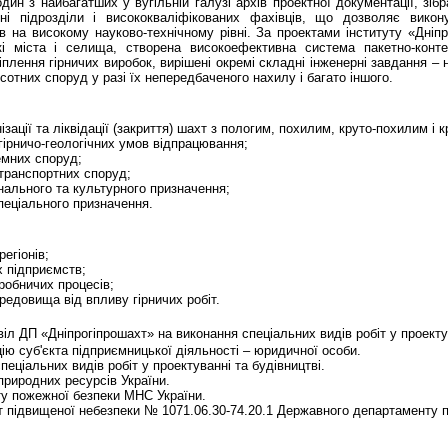
дин з найбагатших у вугільній галузі архів проектної документації, зіб
рні підрозділи і висококваліфікованих фахівців, що дозволяє викон
ів на високому науково-технічному рівні. За проектами інституту «Дніп
кі міста і селища, створена високоефективна система пакетно-конте
ріплення гірничих виробок, вирішені окремі складні інженерні завдання –
сотних споруд у разі їх непередбаченого нахилу і багато іншого.
нізації та ліквідації (закриття) шахт з пологим, похилим, круто-похилим і
 гірничо-геологічних умов відпрацювання;
земних споруд;
 транспортних споруд;
унального та культурного призначення;
 спеціального призначення.
егіонів;
их підприємств;
иробничих процесів;
редовища від впливу гірничих робіт.
віл ДП «Дніпрогіпрошахт» на виконання спеціальних видів робіт у проекту
ію суб'єкта підприємницької діяльності – юридичної особи.
пеціальних видів робіт у проектуванні та будівництві.
 природних ресурсів України.
у пожежної безпеки МНС України.
іт підвищеної небезпеки № 1071.06.30-74.20.1 Державного департаменту п