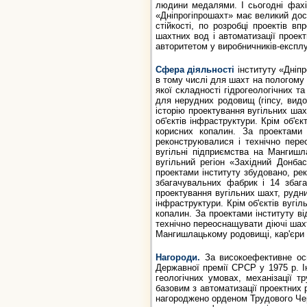
людини медалями. І сьогодні фахів
«Дніпрогіпрошахт» має великий досв
стійкості, по розробці проектів в
шахтних вод і автоматизації проек
авторитетом у виробничників-експлуа
Сфера діяльності
інституту «Дніпр
в тому числі для шахт на пологому (д
якої складності гідрогеологічних 
для нерудних родовищ (гіпсу, видоб
історію проектування вугільних шах
об'єктів інфраструктури. Крім об'єк
корисних копалин. За проектами 
реконструювалися і технічно пер
вугільні підприємства на Мангишл
вугільний регіон «Західний Донба
проектами інституту збудовано, рек
збагачувальних фабрик і 14 збага
проектування вугільних шахт, рудни
інфраструктури. Крім об'єктів вугіл
копалин. За проектами інституту в
технічно переоснащувати діючі шах
Мангишлацькому родовищі, кар'єри в 
Нагороди.
За високоефективне осв
Державної премії СРСР у 1975 р. І
геологічних умовах, механізації т
базовим з автоматизації проектних р
нагороджено орденом Трудового Черв