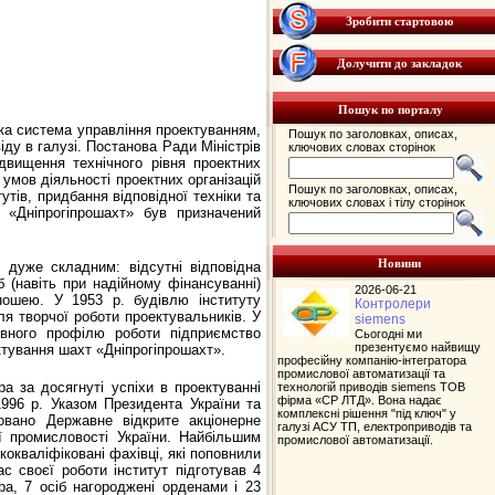
Зробити стартовою
Долучити до закладок
Пошук по порталу
тка система управління проектуванням,
Пошук по заголовках, описах,
ду в галузі. Постанова Ради Міністрів
ключових словах сторінок
двищення технічного рівня проектних
 умов діяльності проектних організацій
Пошук по заголовках, описах,
утів, придбання відповідної техніки та
ключових словах і тілу сторінок
у «Дніпрогіпрошахт» був призначений
Новини
 дуже складним: відсутні відповідна
б (навіть при надійному фінансуванні)
2026-06-21
ношею. У 1953 р. будівлю інституту
Контролери
ля творчої роботи проектувальників. У
siemens
овного профілю роботи підприємство
Сьогодні ми
презентуємо найвищу
ктування шахт «Дніпрогіпрошахт».
професійну компанію-інтегратора
промислової автоматизації та
 за досягнуті успіхи в проектуванні
технологій приводів siemens ТОВ
фірма «СР ЛТД». Вона надає
1996 р. Указом Президента України та
комплексні рішення "під ключ" у
овано Державне відкрите акціонерне
галузі АСУ ТП, електроприводів та
ї промисловості України. Найбільшим
промислової автоматизації.
кокваліфіковані фахівці, які поповнили
с своєї роботи інститут підготував 4
ра, 7 осіб нагороджені орденами і 23