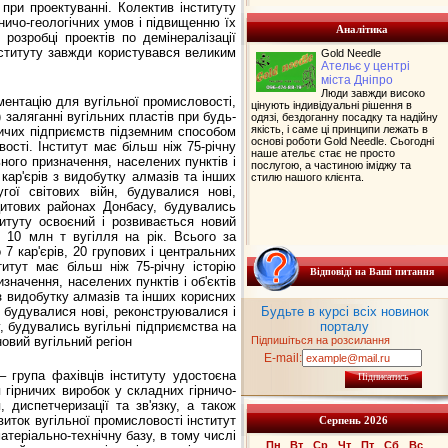
при проектуванні. Колектив інституту
ничо-геологічних умов і підвищенню їх
Аналітика
розробці проектів по демінералізації
інституту завжди користувався великим
Gold Needle
Ательє у центрі
міста Дніпро
Люди завжди високо
ментацію для вугільної промисловості,
цінують індивідуальні рішення в
) заляганні вугільних пластів при будь-
одязі, бездоганну посадку та надійну
якість, і саме ці принципи лежать в
рничих підприємств підземним способом
основі роботи Gold Needle. Сьогодні
ості. Інститут має більш ніж 75-річну
наше ательє стає не просто
ьного призначення, населених пунктів і
послугою, а частиною іміджу та
 кар'єрів з видобутку алмазів та інших
стилю нашого клієнта.
ої світових війн, будувалися нові,
цитових районах Донбасу, будувались
титуту освоєний і розвивається новий
 10 млн т вугілля на рік. Всього за
7 кар'єрів, 20 групових і центральних
титут має більш ніж 75-річну історію
Відповіді на Ваші питання
значення, населених пунктів і об'єктів
 з видобутку алмазів та інших корисних
, будувалися нові, реконструювалися і
Будьте в курсі всіх новинок
 будувались вугільні підприємства на
порталу
овий вугільний регіон
Підпишіться на розсилання
E-mail:
група фахівців інституту удостоєна
Підписатись
гірничих виробок у складних гірничо-
 диспетчеризації та зв'язку, а також
звиток вугільної промисловості інститут
Серпень 2026
теріально-технічну базу, в тому числі
Пн
Вт
Ср
Чт
Пт
Сб
Вс