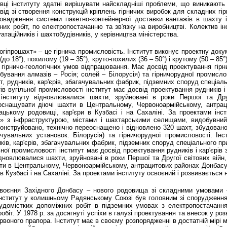
ці інституту здатні вирішувати найскладніші проблеми, що виникають 
ід зі створення конструкцій кріплень гірничих виробок для складних гір
провадження системи пакетно-контейнерної доставки вантажів в шахту і 
тних робіт, по електропостачанню та зв'язку на виробництві. Колектив 
таційників і шахтобудівників, у керівництва міністерства.
огіпрошахт» – це гірнича промисловість. Інститут виконує проектну доку
о 18°), похилому (19 – 35°), круто-похилих (36 – 50°) і крутому (50 – 85°
та гірничо-геологічних умов відпрацювання. Має досвід проектування гі
ування алмазів – Росія; солей – Білорусія) та гірничорудної промислов
т, рудників, кар'єрів, збагачувальних фабрик, підземних споруд спеціал
тів вугільної промисловості інститут має досвід проектування рудників і
інституту відновлювалися шахти, зруйновані в роки Першої та Друг
еоснащувати діючі шахти в Центральному, Червоноармійському, антра
ацькому родовищі, кар'єри в Кузбасі і на Сахаліні. За проектами інс
с» з інфраструктурою, містами і шахтарськими селищами, видобувний
онструйовано, технічно переоснащено і відновлено 320 шахт, збудовано 
чувальних установок. Білорусія) та гірничорудної промисловості. Інс
ків, кар'єрів, збагачувальних фабрик, підземних споруд спеціального при
ьної промисловості інститут має досвід проектування рудників і кар'єрів
ідновлювалися шахти, зруйновані в роки Першої та Другої світових війн
ти в Центральному, Червоноармійському, антрацитових районах Донбасу,
Кузбасі і на Сахаліні. За проектами інституту освоєний і розвивається н
оєння Західного Донбасу – нового родовища зі складними умовами – 
нститут у колишньому Радянському Союзі був головним зі спорудження 
рудомістких допоміжних робіт в підземних умовах з електропостачання,
обіт. У 1978 р. за досягнуті успіхи в галузі проектування та внесок у ро
оного прапора. Інститут має в своєму розпорядженні в достатній мірі ма