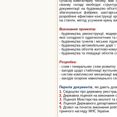
сучасну комп'ютерну техніку; має о
своєму складі необхідні структу
документації на будівництво об'єкт
збагачувальні фабрики, шахтарсь
розроблені ефективні конструкції к
на стволи, метод усунення крену ви
Виконання проектів:
- будівництва, реконструкції, модер
якої складності гідрогеологічних та
- будівництва тунелів і міських під
- будівництва автомобільних доріг і
- будівництва об'єктів житлово-ком
- будівництва та ліквідації об'єктів
Розробка:
- схем і генеральних схем розвитку р
- заходів щодо стабілізації вугільн
- систем комплексної механізації в
- заходів охорони навколишнього се
Перелік документів
, які дають доз
1.
Свідоцтво про державну реєстрац
2.
Державна ліцензія на виконання с
3.
Ліцензія Міністерства екології та
4.
Ліцензія Державного департамент
5.
Дозвіл на початок виконання роб
гірничого нагляду МНС України.