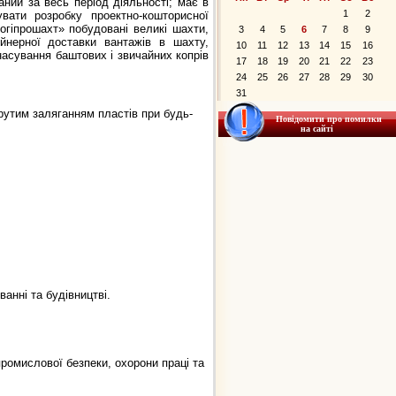
раний за весь період діяльності; має в
1
2
увати розробку проектно-кошторисної
рогіпрошахт» побудовані великі шахти,
3
4
5
6
7
8
9
йнерної доставки вантажів в шахту,
10
11
12
13
14
15
16
 насування баштових і звичайних копрів
17
18
19
20
21
22
23
24
25
26
27
28
29
30
31
 крутим заляганням пластів при будь-
Повідомити про помилки
на сайті
ванні та будівництві.
ромислової безпеки, охорони праці та