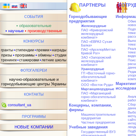
ПАРТНЕРЫ
СОТРУ
Горнодобывающие
Информац
СОБЫТИЯ
предприятия
Обме
ново
•
образовательные
Железорудные
Подп
ПАО «Криворожский
•
научные
•
производственные
тема
железорудный
расс
комбинат»
Выпо
КОНКУРСЫ
ПАО «ЕВРАЗ Сухая
тема
Балка»
Реал
ПАО «АрселорMиттал
гранты
•
стипендии
•
премии
•
награды
тема
Кривой Рог»
•
призы
•
программы
обмены
•
студии
виде
ЗАО «Запорожский
тренинги
•
стажировки
•
летние школы
Поис
железорудный
расш
комбинат»
данн
Уранорудные
ФОТОГАЛЕРЕИ
Реда
ГП «Восточный горно-
упор
обогатительный
научно-образовательные и
комп
комбинат»
Маркетин
горнодобывающие центры Украины
ООО «Восток-Руда»
исследов
Марганцеворудные
ПАО «Марганецкий
КОНТАКТЫ
Анал
горно-обогатительный
рабо
комбинат»
Сбор
consultant_ua
Концерны, компании,
данн
фирмы
Выбо
Машиностроительные
мето
ПРОГРАММЫ
предприятия
сайто
Частные предприятия
инте
НОВЫЕ КОМПАНИИ
Учебные заведения
ленд
Подб
Государственный ВУЗ
мето
«Национальный