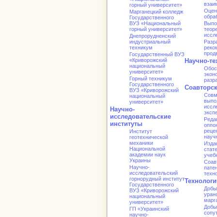
взаи
горный университет»
Оцен
Марганецкий колледж
обра
Государственного
ВУЗ «Национальный
Выпо
горный университет»
теор
иссл
Днепрорудненский
индустриальный
Разр
техникум
реко
прод
Государственный ВУЗ
«Криворожский
Научно-те
национальный
Обос
университет»
экон
Горный техникум
разр
Государственного
Соавторс
ВУЗ «Криворожский
Совм
национальный
выпо
университет»
иссл
Научно-
эксп
исследовательские
Реда
институты
оппо
реце
Институт
науч
геотехнической
механики
Изда
Национальной
стат
академии наук
учеб
Украины
Соав
Научно-
патен
исследовательский
техн
горнорудный институт
Технологи
Государственного
Добы
ВУЗ «Криворожский
уран
национальный
марг
университет»
Добы
ГП «Украинский
сопу
научно-