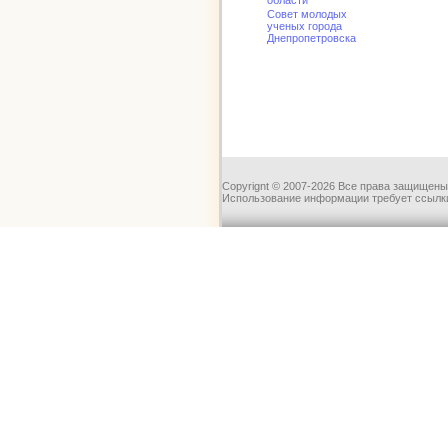
области
Совет молодых
ученых города
Днепропетровска
Copyrignt © 2007-2026 Все права защищены
Использование информации требует ссылки