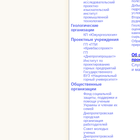
поле
исследовательский
Добы
проектно-
гидр
изыскательский
усло
институт
промышленной
Втор
технологии»
рудн
Геологические
Геол
оцен
организации
камн
КП «Южукргеология»
сырь
Проектные учреждения
Обра
ГП «ГПИ
прир
«Кривбасспроект»
ГП
Об 
«Днепрогипрошахт»
про
Институт по
проектированию
Слу
горных предприятий
и ма
Государственного
ВУЗ «Национальный
горный университет»
Общественные
организации
Фонд социальной
защиты, поддержки и
помощи ученым
Украины и членам их
семей
Днепропетровская
городская
организация
работодателей
Совет молодых
ученых
Днепропетровской