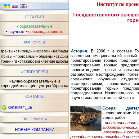
Институт по прое
Государственного высшег
СОБЫТИЯ
горн
•
образовательные
•
научные
•
производственные
КОНКУРСЫ
История.
В 2006 г. в составе Го
гранты
•
стипендии
•
премии
•
награды
заведения «Национальний горный 
•
призы
•
программы
обмены
•
студии
проектированию горных предприя
тренинги
•
стажировки
•
летние школы
проектирования горных предприя
правом ведения горных и взрывны
ФОТОГАЛЕРЕИ
разработках месторождений поле
соединения обучения студен
научно-образовательные и
исследованиями, проектными ра
горнодобывающие центры Украины
проектированию горных предпри
подразделением Национального г
КОНТАКТЫ
научно-исследовательской части.
consultant_ua
Сфера деятель
специалистами Ин
видов работ:
ПРОГРАММЫ
- проектирование 
гидротехнических,
НОВЫЕ КОМПАНИИ
инженерных сетей
разработки месторождений полезн