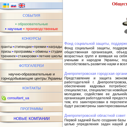
Общест
СОБЫТИЯ
•
образовательные
•
научные
•
производственные
ав
КОНКУРСЫ
Фонд социальной защиты, поддержк
гранты
•
стипендии
•
премии
•
награды
Фонд социальной защиты, поддер
•
призы
•
программы
обмены
•
студии
общественная организация, объе
возрастных групп и взявшая на себя
тренинги
•
стажировки
•
летние школы
учеными и народом Украины; под
способствовать развитию науки и все
ФОТОГАЛЕРЕИ
Днепропетровская городская орган
научно-образовательные и
Представление и защита экономи
горнодобывающие центры Украины
работодателей г. Днепропетровска
обеспечение кадровых потребнос
КОНТАКТЫ
специалистах, специалистах новейши
молодежи, содействие ее дальнейш
организация работодателей предост
consultant_ua
тем, кто заинтересован в перспект
будут рассмотрены заинтересованным
ПРОГРАММЫ
Днепропетровской областной совет
НОВЫЕ КОМПАНИИ
Первой задачей было создание базы 
целью определения задач нашей д