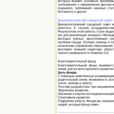
который выявил основные проблемы
требованиях к оформлению диссерта
изданиях), публикация научных ста
Интернету и другое.
Днепропетровский городской сове
Днепропетровский городской совет 
работать в тесном сотрудничеств
Результатом этой работы стало выде
грн для реализации конкурса «Молод
молодых ученых, выполняющих на
проблем города. Особую помощь и по
начальника управления образования и
возглавил бывший секретарь област
горного университета Хоменко О.Е.
Благотворительный фонд
Благотворительный фонд занимаетс
опеки, для их всестороннего развития
Цель фонда
С помощью комплексных развивающий
родительской опеки, возможность все
тепло, любовь и заботу.
Поэтому разработано три направлени
Творческое развитие,
Обучение и научно-исследовательский
Спортивное развитие.
Подробнее работе Фонда мы напишем,
людей, который фонд помог.