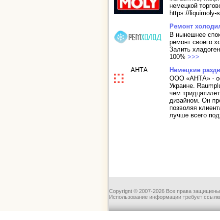
немецкой торгово
https://liquimol
Ремонт холоди
В нынешнее спок
ремонт своего х
Залить хладоген
100%
>>>
АНТА
Немецкие разд
ООО «АНТА» - о
Украине. Raumpl
чем тридцатиле
дизайном. Он пр
позволяя клиент
лучше всего под
Copyrignt © 2007-2026 Все права защищены
Использование информации требует ссылки