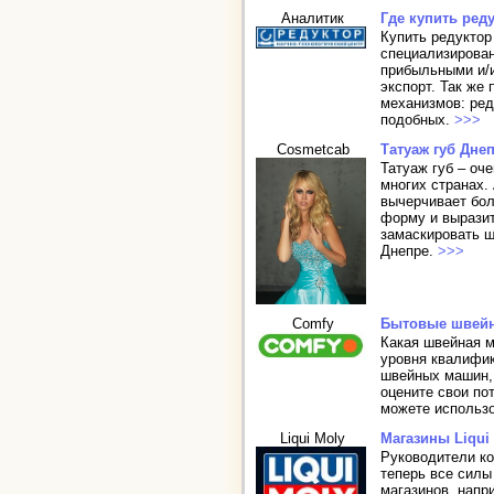
Аналитик
Где купить ред
Купить редуктор 
специализирован
прибыльными и/
экспорт. Так же
механизмов: ред
подобных.
>>>
Cosmetcab
Татуаж губ Дне
Татуаж губ – оч
многих странах.
вычерчивает бол
форму и выразит
замаскировать ш
Днепре.
>>>
Comfy
Бытовые швей
Какая швейная м
уровня квалифик
швейных машин,
оцените свои по
можете использо
Liqui Moly
Магазины Liqui
Руководители ко
теперь все силы
магазинов, нап