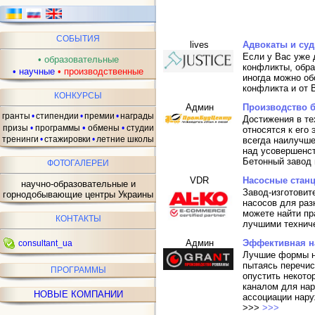
СОБЫТИЯ
lives
Адвокаты и суд
Если у Вас уже 
•
образовательные
конфликты, обра
•
научные
•
производственные
иногда можно об
конфликта и от 
КОНКУРСЫ
Админ
Производство 
гранты
•
стипендии
•
премии
•
награды
Достижения в те
•
призы
•
программы
обмены
•
студии
относятся к его
тренинги
•
стажировки
•
летние школы
всегда наилучше
над усовершенст
Бетонный завод
ФОТОГАЛЕРЕИ
VDR
Насосные стан
научно-образовательные и
Завод-изготови
горнодобывающие центры Украины
насосов для раз
можете найти пр
КОНТАКТЫ
лучшими технич
Админ
Эффективная н
consultant_ua
Лучшие формы н
пытаясь перечис
ПРОГРАММЫ
опустить некото
каналом для нар
НОВЫЕ КОМПАНИИ
ассоциации нар
>>>
>>>