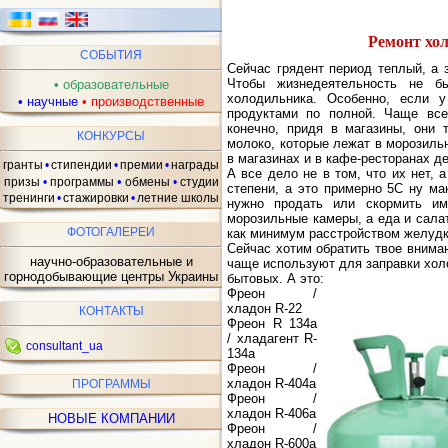
Ремонт хо
СОБЫТИЯ
Сейчас грядент период теплый, а 
Чтобы жизнедеятельность не б
•
образовательные
холодильника. Особенно, если 
•
научные
•
производственные
продуктами по полной. Чаще все
конечно, придя в магазины, они 
КОНКУРСЫ
молоко, которые лежат в морозиль
в магазинах и в кафе-ресторанах д
гранты
•
стипендии
•
премии
•
награды
А все дело не в том, что их нет, 
•
призы
•
программы
обмены
•
студии
степени, а это примерно 5С ну ма
тренинги
•
стажировки
•
летние школы
нужно продать или скормить им
морозильные камеры, а еда и салат
ФОТОГАЛЕРЕИ
как минимум расстройством желудка
Сейчас хотим обратить твое внима
научно-образовательные и
чаще используют для заправки хо
горнодобывающие центры Украины
бытовых. А это:
Фреон /
хладон R-22
КОНТАКТЫ
Фреон R 134a
/ хладагент R-
consultant_ua
134a
Фреон /
хладон R-404a
ПРОГРАММЫ
Фреон /
хладон R-406a
НОВЫЕ КОМПАНИИ
Фреон /
хладон R-600a