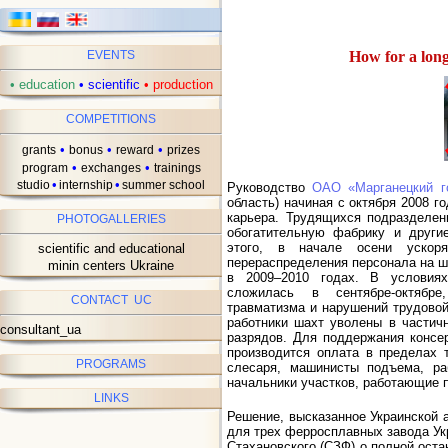
How for a long
EVENTS
•
education
•
scientific
•
production
COMPETITIONS
•
•
•
grants
bonus
reward
prizes
•
•
program
exchanges
trainings
•
•
studio
internship
summer school
Руководство
ОАО «Марганецкий го
область) начиная с октября 2008 г
карьера. Трудящихся подразделен
PHOTOGALLERIES
обогатительную фабрику и други
этого, в начале осени уско
scientific and educational
перераспределения персонала на ш
minin centers Ukraine
в 2009–2010 годах. В условиях
сложилась в сентябре-октябре
CONTACT UC
травматизма и нарушений трудовой
работники шахт уволены в частич
consultant_ua
разрядов. Для поддержания консе
производится оплата в пределах 
PROGRAMS
слесаря, машинисты подъема, р
начальники участков, работающие 
LINKS
Решение, высказанное Украинской 
для трех ферросплавных завода Укр
Стахановского (СЗФ) о полной остан