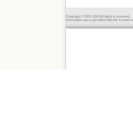
Copyrignt © 2007-2026 All rights is reserved.
Information use is permitted with link to www.r