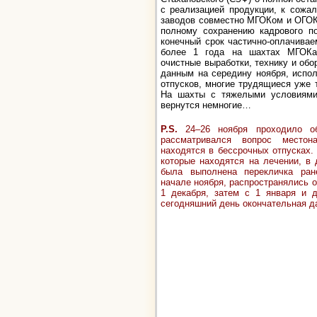
с реализацией продукции, к сожа
заводов совместно МГОКом и ОГОКо
полному сохранению кадрового п
конечный срок частично-оплачивае
более 1 года на шахтах МГОКа 
очистные выработки, технику и обо
данным на середину ноября, испо
отпусков, многие трудящиеся уже 
На шахты с тяжелыми условиями 
вернутся немногие…
P.S.
24
–
26 ноября проходило о
рассматривался вопрос местона
находятся в бессрочных отпусках.
которые находятся на лечении, в 
была выполнена перекличка ран
начале ноября, распространялись о
1 декабря, затем с 1 января и 
сегодняшний день окончательная да