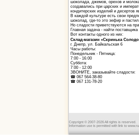
шоколада, джемов, орехов и молока
создавались при царских и императ
кондитерских изделий и десертов 
В каждой культуре есть свои предпо
шоколад, где-то это зефир и пастил
Но сладости приветствуются на пра
Главная задача - найти поставщика
Вот контакты одного из них:
Склад-магазин «Скринька Солодо
г. Днепр, ул. Байкальская 6
Часы работы:
Понедельник - Пятница:
7:00 - 16:00
Суббота:
7:00 - 12:00
ЗВОНИТЕ, заказывайте сладости:
☎ 067 564-38-80
☎ 067 131-78-20
Copyrignt © 2007-2026 All rights is reserved.
Information use is permitted with link to www.r