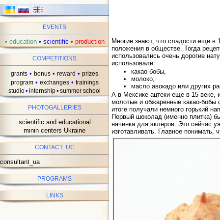
EVENTS
Многие знают, что сладости еще в 
•
education
•
scientific
•
production
положения в обществе. Тогда рецеп
использовались очень дорогие нат
COMPETITIONS
использовали:
какао бобы,
•
•
•
grants
bonus
reward
prizes
молоко,
•
•
program
exchanges
trainings
масло авокадо или других ра
•
•
studio
internship
summer school
А в Мексике ацтеки еще в 15 веке,
молотые и обжаренные какао-бобы с
PHOTOGALLERIES
итоге получали немного горький на
Первый шоколад (именно плитка) б
scientific and educational
начинка для эклеров. Это сейчас 
minin centers Ukraine
изготавливать. Главное понимать, 
CONTACT UC
consultant_ua
PROGRAMS
LINKS