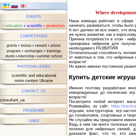
Where development b
EVENTS
Наша команда работает в сфере и
начинать развиваться, чтобы было р
•
education
•
scientific
•
production
А вот далеко не все знают, что мл
же нужно развитие, как и взрослому
COMPETITIONS
Причина потребности в этом - нейр
тренировка нейронов для получен
•
•
•
grants
bonus
reward
prizes
необходимого РАЗВИТИЯ!
•
•
program
exchanges
trainings
Отличительная способность человек
•
•
studio
internship
summer school
от животных в том, что нейронные 
возрасте!
Но важно именно постоянное развит
PHOTOGALLERIES
scientific and educational
Купить детские игруш
minin centers Ukraine
Именно поэтому разработано мно
CONTACT UC
новорожденных до логических игр
возрасте!
consultant_ua
Посмотрите любой интернет магаз
Розвивайко, их сайт:
https://rozvi
игрушек, конструкторов, игр насто
PROGRAMS
до головоломок, спортивных и твор
Не случайно мы предложили именно
LINKS
Ведь в нем так много полезных игр
полезно для нейронных связей, 
доказали факт, что те, кто зан