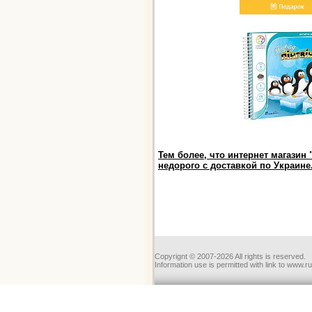
Тем более, что интернет магазин
недорого с доставкой по Украине
Copyrignt © 2007-2026 All rights is reserved.
Information use is permitted with link to www.r