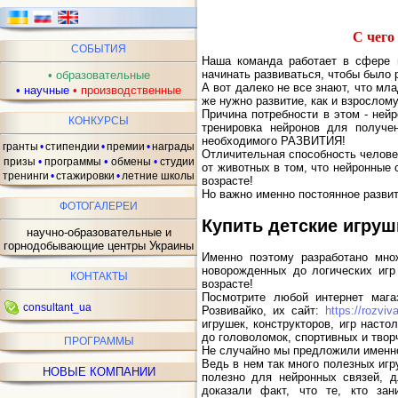
С чего
СОБЫТИЯ
Наша команда работает в сфере и
начинать развиваться, чтобы было р
•
образовательные
А вот далеко не все знают, что мл
•
научные
•
производственные
же нужно развитие, как и взрослому
Причина потребности в этом - нейр
КОНКУРСЫ
тренировка нейронов для получен
необходимого РАЗВИТИЯ!
гранты
•
стипендии
•
премии
•
награды
Отличительная способность человек
•
призы
•
программы
обмены
•
студии
от животных в том, что нейронные 
тренинги
•
стажировки
•
летние школы
возрасте!
Но важно именно постоянное развит
ФОТОГАЛЕРЕИ
Купить детские игруш
научно-образовательные и
горнодобывающие центры Украины
Именно поэтому разработано мно
новорожденных до логических игр
КОНТАКТЫ
возрасте!
Посмотрите любой интернет магаз
consultant_ua
Розвивайко, их сайт:
https://rozvi
игрушек, конструкторов, игр насто
до головоломок, спортивных и твор
ПРОГРАММЫ
Не случайно мы предложили именно
Ведь в нем так много полезных игр
НОВЫЕ КОМПАНИИ
полезно для нейронных связей, 
доказали факт, что те, кто зан