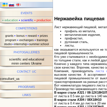
EVENTS
Нержавейка пищевая
•
education
•
scientific
•
production
Лист нержавеющий пищевой, металл
COMPETITIONS
профиль из металла,
металлические изделия,
•
•
•
grants
bonus
reward
prizes
профнастил,
•
•
program
exchanges
trainings
рулонная сталь,
•
•
studio
internship
summer school
листы,
как оказывается используется не т
PHOTOGALLERIES
пищевой промышленности.
Кто уже сталкивался с необходимо
scientific and educational
по толщине стали, как и любой дру
minin centers Ukraine
Конечно у каждого типа нержавеюще
свое качество. Впрочем, качество з
Компания, производитель
листа 
CONTACT UC
высоком качестве. А ассортимент
пищевой промышленности от выкла
consultant_ua
транспортирования на разные расст
Вот номенклатура пищевого листа о
PROGRAMS
Производство нержавеющего листа
В марке стали А321 / 08-12Х18Н10
LINKS
от листа в 0.5 мм до листа в 140 м
В марке стали А304 / 08Х18Н10
от листа в 0.4 мм до листа в 20 мм
В марке стали А201 / 12Х15Г9НД