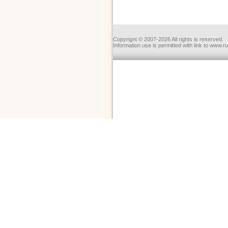
Copyrignt © 2007-2026 All rights is reserved.
Information use is permitted with link to www.r