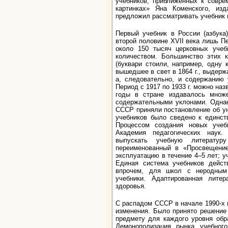
учебников, приближённых к совре
картинках» Яна Коменского, из
предложил рассматривать учебник 
Первый учебник в России (азбука
второй половине XVII века лишь П
около 150 тысяч церковных учеб
количеством. Большинство этих 
(буквари стоили, например, одну 
вышедшее в свет в 1864 г., выдер
а, следовательно, и содержанию 
Период с 1917 по 1933 г. можно на
годы в стране издавалось множ
содержательными уклонами. Однак
СССР приняли постановление об ун
учебников было сведено к единст
Процессом создания новых учеб
Академия педагогических наук.
выпускать учебную литерату
переименованный в «Просвещени
эксплуатацию в течение 4–5 лет; у
Единая система учебников дейст
впрочем, для школ с неродным 
учебники. Адаптированная лите
здоровья.
С распадом СССР в начале 1990-х 
изменения. Было принято решение
предмету для каждого уровня обр
Демонополизация рынка учебног