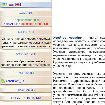
СОБЫТИЯ
•
образовательные
•
научные
•
производственные
КОНКУРСЫ
ав
Учебное пособие
– книга, сод
гранты
•
стипендии
•
премии
•
награды
определённой области и использу
•
призы
•
программы
обмены
•
студии
уровнях, так и для самостоятель
тренинги
•
стажировки
•
летние школы
возрастных и социальных особенн
Учебная литература выпускае
ФОТОГАЛЕРЕИ
издательствами и находится под 
учебника привело к созданию новы
научно-образовательные и
Примером могут служить учебники 
горнодобывающие центры Украины
учебник и др.
КОНТАКТЫ
Учебники, то есть учебные текст
существуют с незапамятных времен
Например, в древнешумерской ц
consultant_ua
дощечки. В античном мире было с
их написания сохранилась в ср
ПРОГРАММЫ
grammaticorum libri XVII» Присциа
учебник грамматики Доната (VI век
НОВЫЕ КОМПАНИИ
столетий спустя. В средние века
тексты Священного Писания, в т