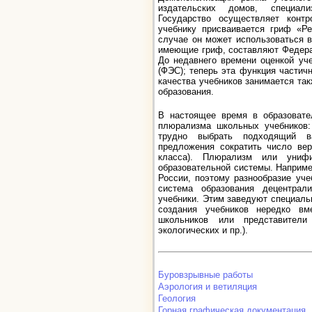
издательских домов, специали
Государство осуществляет контр
учебнику присваивается гриф «Р
случае он может использоваться 
имеющие гриф, составляют Федера
До недавнего времени оценкой уч
(ФЭС); теперь эта функция частич
качества учебников занимается та
образования.
В настоящее время в образовате
плюрализма школьных учебников:
трудно выбрать подходящий в
предложения сократить число вер
класса). Плюрализм или униф
образовательной системы. Например
России, поэтому разнообразие уч
система образования децентрал
учебники. Этим заведуют специаль
создания учебников нередко вм
школьников или представители
экологических и пр.).
Буровзрывные работы
Аэрология и ветиляция
Геология
Горная графическая документация