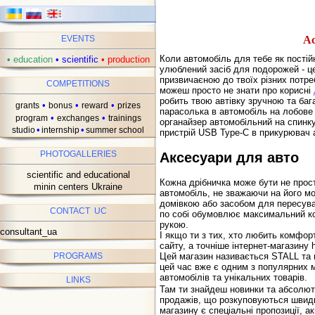
Ac
EVENTS
Коли автомобіль для тебе як постій
•
education
•
scientific
•
production
улюблений засіб для подорожей - ц
призвичаєною до твоїх різних потреб
COMPETITIONS
можеш просто не знати про корисні
робить твою автівку зручною та ба
•
•
•
grants
bonus
reward
prizes
парасолька в автомобіль на лобове 
•
•
program
exchanges
trainings
органайзер автомобільний на спинку 
•
•
studio
internship
summer school
пристрій USB Type-C в прикурювач а
PHOTOGALLERIES
Аксесуари для авто
scientific and educational
Кожна дрібничка може бути не прос
minin centers Ukraine
автомобіль, не зважаючи на його м
домівкою або засобом для пересуван
CONTACT UC
по собі обумовлює максимальний ко
рукою.
consultant_ua
І якщо ти з тих, хто любить комфорт
сайту, а точніше інтернет-магазину 
Цей магазин називається STALL та в
PROGRAMS
цей час вже є одним з популярних ма
автомобілів та унікальних товарів.
LINKS
Там ти знайдеш новинки та абсолютн
продажів, що розкуповуються швидк
магазину є спеціальні пропозиції, ак