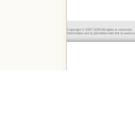
Copyrignt © 2007-2026 All rights is reserved.
Information use is permitted with link to www.r