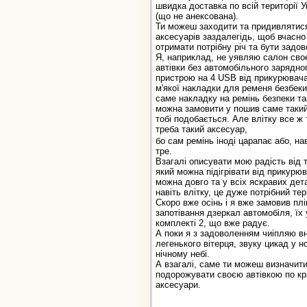
швидка доставка по всій території У
(що не анексована).
Ти можеш заходити та придивлятис
аксесуарів заздалегідь, щоб вчасно
отримати потрібну річ та бути задо
Я, наприклад, не уявляю салон сво
автівки без автомобільного зарядно
пристрою на 4 USB від прикурювача
м'якої накладки для ременя безбеки
саме накладку на ремінь безпеки т
можна замовити у пошив саме такий
тобі подобається. Але влітку все ж 
треба такий аксесуар,
бо сам ремінь іноді царапає або, нав
тре.
Взагалі описувати мою радість від 
який можна підігрівати від прикурю
можна довго та у всіх яскравих дет
навіть влітку, це дуже потрібний те
Скоро вже осінь і я вже замовив плі
запотівання дзеркал автомобіля, їх 
комплекті 2, що вже радує.
А поки я з задоволенням чиіпляю вно
легенького вітерця, звуку цикад у но
нічному небі.
А взагалі, саме ти можеш визначити
подорожувати своєю автівкою по краї
аксесуари.