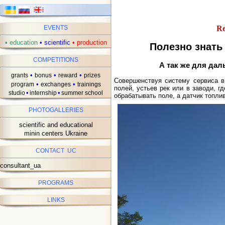
Re
EVENTS
•
education
•
scientific
•
production
Полезно знать
COMPETITIONS
А так же для дал
•
•
•
grants
bonus
reward
prizes
Совершенствуя систему сервиса в
•
•
program
exchanges
trainings
полей, устьев рек или в заводи, г
•
•
studio
internship
summer school
обрабатывать поле, а датчик топлив
PHOTOGALLERIES
scientific and educational
minin centers Ukraine
CONTACT UC
consultant_ua
PROGRAMS
LINKS