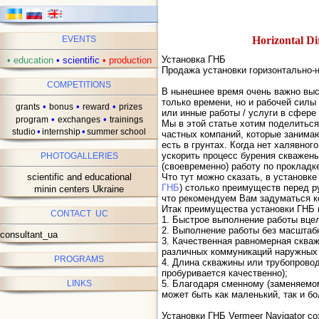
Horizontal Di
EVENTS
Установка ГНБ
•
education
•
scientific
•
production
Продажа установки горизонтально-н
COMPETITIONS
В нынешнее время очень важно выс
только времени, но и рабочей силы
•
•
•
grants
bonus
reward
prizes
или инные работы / услуги в сфере
•
•
program
exchanges
trainings
Мы в этой статье хотим поделитьс
•
•
studio
internship
summer school
частных компаний, которые занима
есть в грунтах. Когда нет халявног
ускорить процесс бурения скважены
PHOTOGALLERIES
(своевременно) работу по прокладк
scientific and educational
Что тут можно сказать, в установке
ГНБ
) столько преимуществ перед р
minin centers Ukraine
что рекомендуем Вам задуматься к
Итак преимущества установки ГНБ 
CONTACT UC
1. Быстрое выполнение работы вце
2. Выполнение работы без масштаб
consultant_ua
3. Качественная равномерная сква
различных коммуникаций наружных 
PROGRAMS
4. Длина скважины или трубопрово
пробуривается качественно);
LINKS
5. Благодаря сменному (заменяемо
может быть как маленький, так и б
Установки ГНБ Vermeer Navigator 