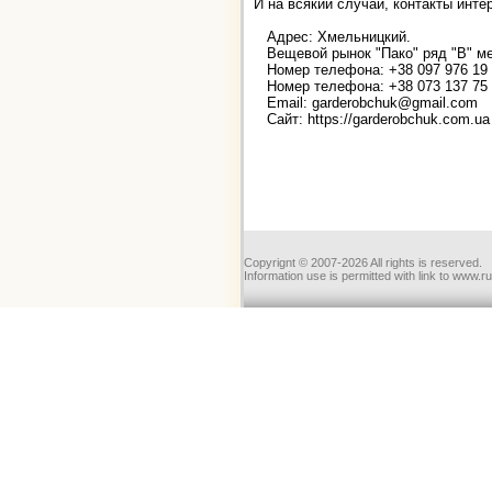
И на всякий случай, контакты инте
Адрес: Хмельницкий.
Вещевой рынок "Пако" ряд "В" ме
Номер телефона: +38 097 976 19 
Номер телефона: +38 073 137 75 
Email: garderobchuk@gmail.com
Сайт: https://garderobchuk.com.ua
Copyrignt © 2007-2026 All rights is reserved.
Information use is permitted with link to www.r