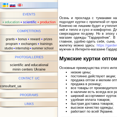
EVENTS
Осень и прохлада с туманами на
подходят куртки с пропиткой от про
•
education
•
scientific
•
production
Конечно не лишним будет и утеплите
ней и тепло и сухо и комфортно. Д
COMPETITIONS
сверхзадачи по-дому. Но в эпоху
магазин одежды "Гардеробчик". В
•
•
•
grants
bonus
reward
prizes
главное, удобно одеть себя, сына,
•
•
program
exchanges
trainings
жилетку можно здесь:
https://garde
•
•
studio
internship
summer school
мужчин в Интернте-магазине Гардер
PHOTOGALLERIES
Мужские куртки оптом
scientific and educational
Основные преимущества этого инте
minin centers Ukraine
низкие цены;
постоянно действуют акции;
CONTACT UC
продажа оптом и мелким опт
продажа в розницу;
consultant_ua
все товары от производител
в наличии есть всегда все р
PROGRAMS
широкий ассортимент курток
удобная оплата товаров;
быстрая доставка товаров;
LINKS
высокое качество одежды;
работают по всей Украине.