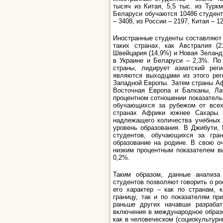
тысяч из Китая, 5,5 тыс. из Туркм
Беларуси обучаются 10486 студенто
– 3408, из России – 2197, Китая – 1
Иностранные студенты составляют 
таких странах, как Австралия (2
Швейцария (14,9%) и Новая Зеланди
в Украине и Беларуси – 2,3%. По
страны, лидирует азиатский рег
являются выходцами из этого ре
Западной Европы. Затем страны Аф
Восточная Европа и Балканы, Ла
процентном сотношении показатель
обучающихся за рубежом от всех
странах Африки южнее Сахары. 
надлежащего количества учебных 
уровень образования. В Джибути, 
студентов, обучающихся за гран
образование на родине. В свою о
низким процентным показателем в
0,2%.
Таким образом, данные анализа
студентов позволяют говорить о р
его характер – как по странам, 
границу, так и по показателям пр
раньше других начавши разраба
включения в международное образ
как в человеческом (социокультурн