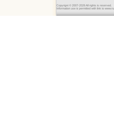
Copyrignt © 2007-2026 All rights is reserved.
Information use is permitted with link to www.r