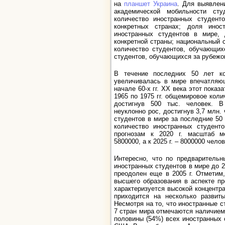
на
планшет Украина
. Для выявлен
академической мобильности сту
количество иностранных студент
конкретных странах; доля инос
иностранных студентов в мире, 
конкретной страны; национальный с
количество студентов, обучающих
студентов, обучающихся за рубежом
В течение последних 50 лет ко
увеличивалась в мире впечатляющ
начале 60-х гг. ХХ века этот показ
1965 по 1975 гг. общемировое коли
достигнув 500 тыс. человек. В
неуклонно рос, достигнув 3,7 млн.
студентов в мире за последние 50 
количество иностранных студен
прогнозам к 2020 г. масштаб м
5800000, а к 2025 г. – 8000000 челов
Интересно, что по предварительн
иностранных студентов в мире до 2,
преодолен еще в 2005 г. Отметим
высшего образования в аспекте п
характеризуется высокой концентр
приходится на несколько развит
Несмотря на то, что иностранные с
7 стран мира отмечаются наличием
половины (54%) всех иностранных 