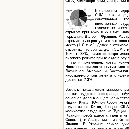
США, Великобритании, Австралии и
Бесспорным лидер
США. Как и ряд
собственные го
иностранных сту
количество иност
отрывом примерно в 270 тыс. чел
Германия. Далее – Франция, Авст
стремительно растут, и эта страна
место (110 тыс.). Далее с отрывом
отметить, что сейчас доля США в 
1989 г. 33%, заметно сократилас
визового режима при въезде в эту 
г., так и появлением новых конк
Наименее привлекательным место
Латинская Америка и Восточная
иностранного контингента студен
достигает 2,3%.
Важным показателем мирового ры
состав студентов-иностранцев, об
основная доля в общем количестве
Индии, Китая, Южной Кореи, Япон
студенты из Китая, Греции, СШ
количество студентов из Турции,
Франции преобладают студенты из 
Сенегал); в Австралии – из Кита
Японии. В Украине сейчас учи
иностранных студентов – около 48