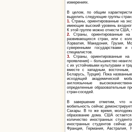
измерениях.
В целом, по общим характеристи
выделить следующие группы стран
1.
Страны, ориентированные на экс
имеющие высокий уровень входног
К этой группе можно отнести США,
2.
Страны, ориентированные на 
развивающихся стран, или с кол
Хорватия, Македония, Грузия, М
суверенными государствами и 
специалистов.
3.
Страны, ориентированные на и
проявления) – большинство неангл
с их устойчивыми культурами и тра
вместе с западным, восточным,
Бєларусь, Турция). Пока названные
исходящей академической моб
англоязычные высококачестве
определенные образовательные пр
стран-соседей.
В завершение отметим, что н
мобильность сейчас демонстрируе
Сахары. В то же время, молодежь
образование дома. США остается
количество иностранных студенто
иностранных студентов сейчас д
Франция, Германия, Австралия, 