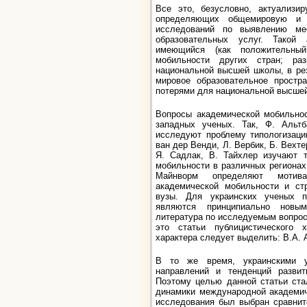
Все это, безусловно, актуализир
определяющих общемировую и 
исследований по выявлению ме
образовательных услуг. Такой
имеющийся (как положительный
мобильности других стран; раз
национальной высшей школы, в ре
мировое образовательное простр
потерями для национальной высшей
Вопросы академической мобильнос
западных ученых. Так, Ф. Альтб
исследуют проблему типологизаци
ван дер Венди, Л. Вербик, Б. Вехте
Я. Садлак, В. Тайхлер изучают т
мобильности в различных регионах 
Майнворм определяют мотива
академической мобильности и стр
вузы. Для украинских ученых п
являются принципиально новы
литература по исследуемым вопрос
это статьи публицистического 
характера следует выделить: В.А. А
В то же время, украинскими 
направлений и тенденций развит
Поэтому целью данной статьи ста
динамики международной академич
исследования был выбран сравнит