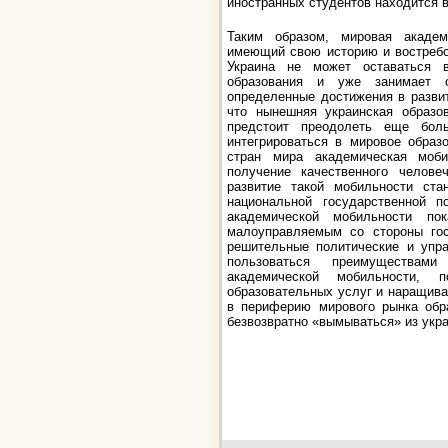
иностранных студентов находится в
Таким образом, мировая академ
имеющий свою историю и востребо
Украина не может оставаться 
образования и уже занимает 
определенные достижения в разви
что нынешняя украинская образо
предстоит преодолеть еще бол
интегрироваться в мировое образ
стран мира академическая моби
получение качественного челове
развитие такой мобильности ста
национальной государственной п
академической мобильности по
малоуправляемым со стороны гос
решительные политические и упра
пользоваться преимуществам
академической мобильности, 
образовательных услуг и наращива
в периферию мирового рынка обра
безвозвратно «вымываться» из укр
ав