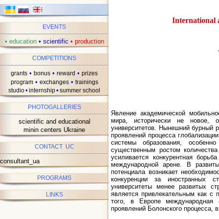
International 
EVENTS
•
education
•
scientific
•
production
COMPETITIONS
•
•
•
grants
bonus
reward
prizes
•
•
program
exchanges
trainings
•
•
studio
internship
summer school
PHOTOGALLERIES
Явление академической мобильно
мира, исторически не новое, 
scientific and educational
университетов. Нынешний бурный р
minin centers Ukraine
проявлений процесса глобализации
системы образования, особенн
CONTACT UC
существенным ростом количества
усиливается конкурентная борьба
consultant_ua
международной арене. В развит
потенциала возникает необходимо
PROGRAMS
конкуренции за иностранных с
университеты менее развитых ст
является привлекательным как с п
LINKS
того, в Европе международная 
проявлений Болонского процесса, в 