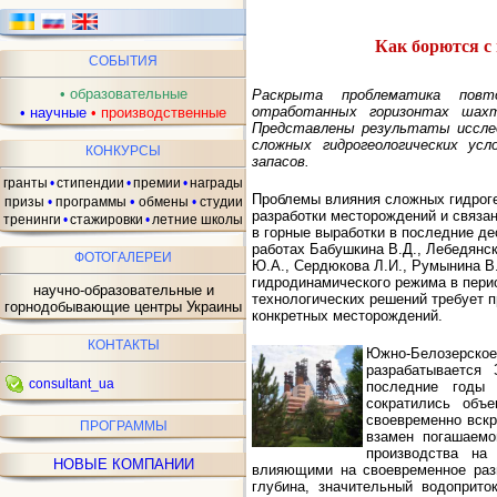
Как борются с
СОБЫТИЯ
•
образовательные
Раскрыта проблематика повт
отработанных горизонтах шахт
•
научные
•
производственные
Представлены результаты исслед
сложных гидрогеологических ус
КОНКУРСЫ
запасов.
гранты
•
стипендии
•
премии
•
награды
Проблемы влияния сложных гидрог
•
призы
•
программы
обмены
•
студии
разработки месторождений и связан
тренинги
•
стажировки
•
летние школы
в горные выработки в последние де
работах Бабушкина В.Д., Лебедянск
ФОТОГАЛЕРЕИ
Ю.А., Сердюкова Л.И., Румынина В.Г
гидродинамического режима в пери
научно-образовательные и
технологических решений требует п
горнодобывающие центры Украины
конкретных месторождений.
КОНТАКТЫ
Южно-Белозерс
разрабатывается
consultant_ua
последние годы 
сократились объе
своевременно вскр
ПРОГРАММЫ
взамен погашаемо
производства на
НОВЫЕ КОМПАНИИ
влияющими на своевременное разв
глубина, значительный водоприто