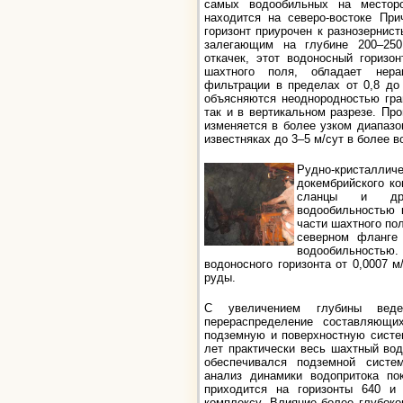
самых водообильных на месторо
находится на северо-востоке При
горизонт приурочен к разнозернис
залегающим на глубине 200–25
откачек, этот водоносный горизо
шахтного поля, обладает нера
фильтрации в пределах от 0,8 до
объясняются неоднородностью гра
так и в вертикальном разрезе. Пр
изменяется в более узком диапазо
известняках до 3–5 м/сут в более 
Рудно-кристаллич
докембрийского ко
сланцы и др.)
водообильностью 
части шахтного п
северном фланге 
водообильностью.
водоносного горизонта от 0,0007 м
руды.
С увеличением глубины веде
перераспределение составляющи
подземную и поверхностную систе
лет практически весь шахтный во
обеспечивался подземной систе
анализ динамики водопритока по
приходится на горизонты 640 и 
комплексу. Влияние более глубоког