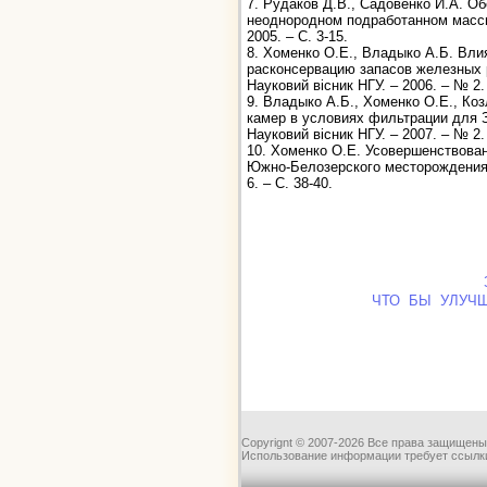
7. Рудаков Д.В., Садовенко И.А. 
неоднородном подработанном массив
2005. – С. 3-15.
8. Хоменко О.Е., Владыко А.Б. Вли
расконсервацию запасов железных р
Науковий вісник НГУ. – 2006. – № 2. 
9. Владыко А.Б., Хоменко О.Е., Ко
камер в условиях фильтрации для 
Науковий вісник НГУ. – 2007. – № 2. 
10. Хоменко О.Е. Усовершенствова
Южно-Белозерского месторождения ж
6. – С. 38-40.
ЧТО БЫ УЛУЧ
Copyrignt © 2007-2026 Все права защищены
Использование информации требует ссылки