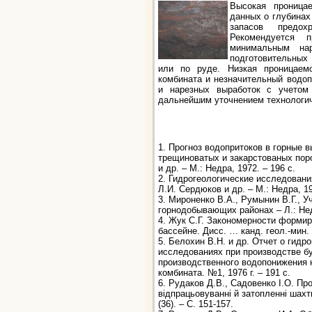
Высокая проница
данных о глубинах
запасов предох
Рекомендуется 
минимальным на
подготовительных
или по руде. Низкая проницаем
комбината и незначительный водо
и нарезных выработок с учетом
дальнейшим уточнением технологи
1. Прогноз водопритоков в горные 
трещиноватых и закарстованых поро
и др. – М.: Недра, 1972. – 196 с.
2. Гидрогеологические исследовани
Л.И. Сердюков и др. – М.: Недра, 19
3. Мироненко В.А., Румынин В.Г., 
горнодобывающих районах – Л.: Недр
4. Жук С.Г. Закономерности форми
бассейне. Дисс. … канд. геол.-мин. н
5. Белохин В.Н. и др. Отчет о гидр
исследованиях при производстве бу
производственного водопонижения 
комбината. №1, 1976 г. – 191 с.
6. Рудаков Д.В., Садовенко І.О. Пр
відпрацьовуванні й затопленні шахт
(36). – С. 151-157.