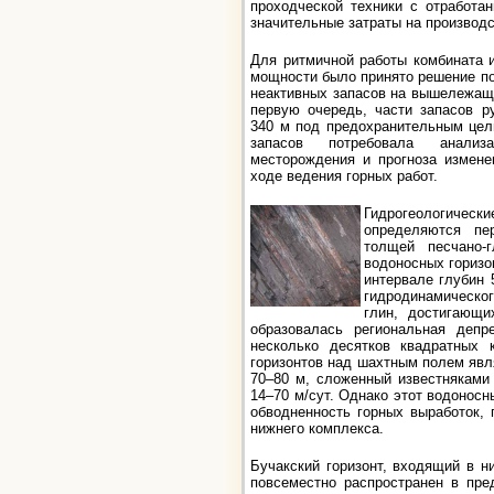
проходческой техники с отработа
значительные затраты на производс
Для ритмичной работы комбината 
мощности было принято решение по
неактивных запасов на вышележащих
первую очередь, части запасов р
340 м под предохранительным цел
запасов потребовала анализа
месторождения и прогноза измене
ходе ведения горных работ.
Гидрогеологиче
определяются пе
толщей песчано-
водоносных горизо
интервале глубин 
гидродинамическ
глин, достигающи
образовалась региональная депр
несколько десятков квадратных 
горизонтов над шахтным полем явл
70–80 м, сложенный известняками
14–70 м/сут. Однако этот водоносн
обводненность горных выработок, 
нижнего комплекса.
Бучакский горизонт, входящий в н
повсеместно распространен в пре