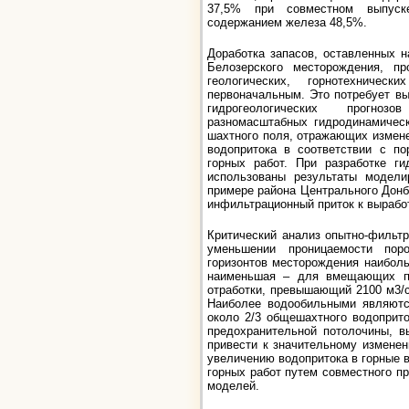
37,5% при совместном выпуск
содержанием железа 48,5%.
Доработка запасов, оставленных 
Белозерского месторождения, пр
геологических, горнотехниче
первоначальным. Это потребует вы
гидрогеологических прогн
разномасштабных гидродинамическ
шахтного поля, отражающих измен
водопритока в соответствии с по
горных работ. При разработке г
использованы результаты модел
примере района Центрального Донб
инфильтрационный приток к вырабо
Критический анализ опытно-фильт
уменьшении проницаемости пор
горизонтов месторождения наибол
наименьшая – для вмещающих по
отработки, превышающий 2100 м3/с
Наиболее водообильными являются
около 2/3 общешахтного водоприто
предохранительной потолочины, в
привести к значительному измене
увеличению водопритока в горные в
горных работ путем совместного п
моделей.