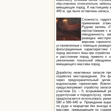
обусловлено относительно неболь
вмещающих пород. К настоящему в
400 м, где были оставлены запасы,
Сложность гидрог
применение этаж
Рудная залежь «Г
напластовании с в
обводненность в
разведка месторо
верхнем горизонте
установленные с помощью разведоч
фильтрационные характеристики 
пород висячего бока при отработке
и расслоение пород привело к о
увеличению локальной обводненн
вмещающего массива пород.
Доработку неактивных запасов пр
отработки месторождения. Эти ф
через предохранительный цели
водоносными горизонтами. Вовле
предусматривает отработку запасо
участком 11с – 0, вскрываемый р
рудоспускам и породоспуску, пров
предполагается использовать ране
580 и 580–640 м. Проведение выра
по руде и кварцитам без выхода 
массиве, превышающее по содерж