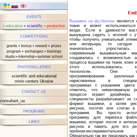
Embr
EVENTS
Вышивка на футболках
является 
ткани и может использоваться
•
education
•
scientific
•
production
везде. Если в древности мас
вынуждена сидеть с иголкой с у
COMPETITIONS
чтобы получить уникальный элеме
или интерьера, то сегодня 
•
•
•
grants
bonus
reward
prizes
значительно упростилась 
•
•
program
exchanges
trainings
современным вышивальным ма
•
•
studio
internship
summer school
создавались с возможностью ав
процесса вышивки на ткани, коже 
этого использовались ком
PHOTOGALLERIES
технологии. Они обес
scientific and educational
программирование различных
нарисованных в специализ
minin centers Ukraine
программах с указанием цвета 
отметить, что немаловажную 
CONTACT UC
процессе играют дизайнеры.
специалисты разрабатывают из 
consultant_ua
формат вышивки, а затем ри
рисунок, логотип или слоган в
PROGRAMS
программе. Вы просто испол
программу для переноса фай
LINKS
машинки, которая после и интегр
рисунок в память для его ре
пробном-експериментальном
Обязательно так же продумать как 