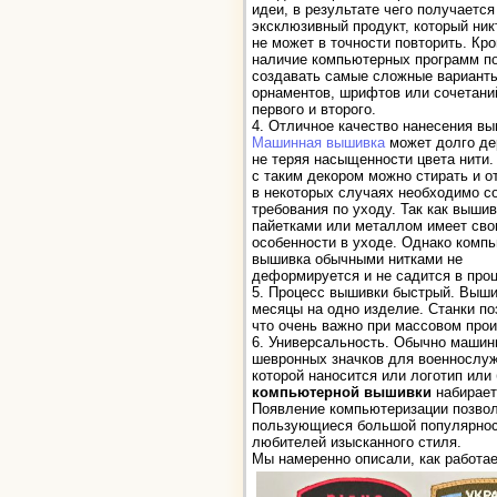
идеи, в результате чего получается
эксклюзивный продукт, который ник
не может в точности повторить. Кро
наличие компьютерных программ п
создавать самые сложные вариант
орнаментов, шрифтов или сочетани
первого и второго.
4. Отличное качество нанесения вы
Машинная вышивка
может долго де
не теряя насыщенности цвета нити.
с таким декором можно стирать и о
в некоторых случаях необходимо с
требования по уходу. Так как вышив
пайетками или металлом имеет сво
особенности в уходе. Однако комп
вышивка обычными нитками не
деформируется и не садится в про
5. Процесс вышивки быстрый. Выши
месяцы на одно изделие. Станки по
что очень важно при массовом прои
6. Универсальность. Обычно машин
шевронных значков для военнослуж
которой наносится или логотип или 
компьютерной вышивки
набирает
Появление компьютеризации позвол
пользующиеся большой популярнос
любителей изысканного стиля.
Мы намеренно описали, как работа