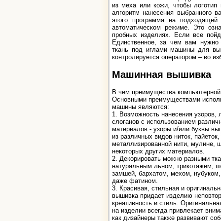
из меха или кожи, чтобы логотип
алгоритм нанесения выбранного в
этого программа на подходящей
автоматическом режиме. Это озна
пробных изделиях. Если все пойд
Единственное, за чем вам нужно 
ткань под иглами машины для вы
контролируется оператором – во и
Машинная вышивка
В чем преимущества компьютерной
Основными преимуществами исполь
машины являются:
1. Возможность нанесения узоров, 
слоганов с использованием различ
материалов - узоры и/или буквы в
из различных видов ниток, пайеток,
металлизированной нити, мулине, 
некоторых других материалов.
2. Декорировать можно разными тк
натуральным льном, трикотажем, ш
замшей, бархатом, мехом, нубуком,
даже фатином.
3. Красивая, стильная и оригинальн
вышивка придает изделию неповтор
креативность и стиль. Оригинальн
на изделии всегда привлекает вним
как дизайнеры также развивают со