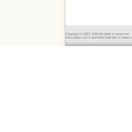
Copyrignt © 2007-2026 All rights is reserved.
Information use is permitted with link to www.r