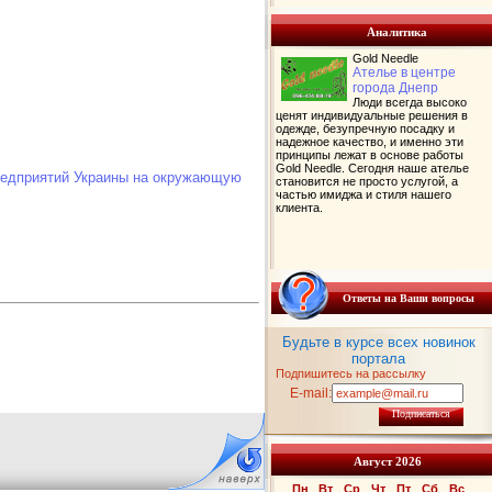
Аналитика
Gold Needle
Ателье в центре
города Днепр
Люди всегда высоко
ценят индивидуальные решения в
одежде, безупречную посадку и
надежное качество, и именно эти
принципы лежат в основе работы
Gold Needle. Сегодня наше ателье
предприятий Украины на окружающую
становится не просто услугой, а
частью имиджа и стиля нашего
клиента.
Ответы на Ваши вопросы
Будьте в курсе всех новинок
портала
Подпишитесь на рассылку
E-mail:
Подписаться
Август 2026
Пн
Вт
Ср
Чт
Пт
Сб
Вс