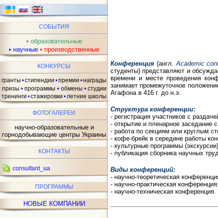
СОБЫТИЯ
•
образовательные
•
научные
•
производственные
Конференция
(англ.
Academic con
КОНКУРСЫ
студенты) представляют и обсужда
времени и месте проведения конф
гранты
•
стипендии
•
премии
•
награды
занимает промежуточное положени
•
призы
•
программы
обмены
•
студии
Агафона в 416 г. до н.э.
тренинги
•
стажировки
•
летние школы
Структура конференции:
ФОТОГАЛЕРЕИ
- регистрация участников с раздач
- открытие и пленарное заседание 
научно-образовательные и
- работа по секциям или круглым 
горнодобывающие центры Украины
- кофе-брейк в середине работы ко
- культурные программы (экскурсии)
КОНТАКТЫ
- публикация сборника научных тру
consultant_ua
Виды конференций:
- научно-теоретическая конференци
- научно-практическая конференция
ПРОГРАММЫ
- научно-техническая конференция.
НОВЫЕ КОМПАНИИ