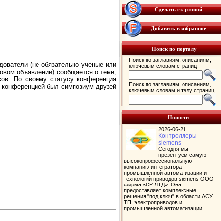
Сделать стартовой
Добавить в избранное
Поиск по порталу
Поиск по заглавиям, описаниям,
едователи (не обязательно ученые или
ключевым словам страниц
овом объявлении) сообщается о теме,
сов. По своему статусу конференция
Поиск по заглавиям, описаниям,
й конференцией был симпозиум друзей
ключевым словам и телу страниц
Новости
2026-06-21
Контроллеры
siemens
Сегодня мы
презентуем самую
высокопрофессиональную
компанию-интегратора
промышленной автоматизации и
технологий приводов siemens ООО
фирма «СР ЛТД». Она
предоставляет комплексные
решения "под ключ" в области АСУ
ТП, электроприводов и
промышленной автоматизации.