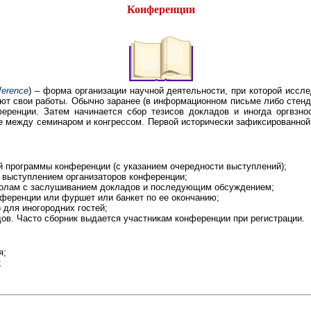
Конференции
ference
) – форма организации научной деятельности, при которой иссл
ют свои работы. Обычно заранее (в информационном письме либо стенд
еренции. Затем начинается сбор тезисов докладов и иногда оргвзно
е между семинаром и конгрессом. Первой исторически зафиксированно
ей программы конференции (с указанием очередности выступлений);
с выступлением организаторов конференции;
столам с заслушиванием докладов и последующим обсуждением;
нференции или фуршет или банкет по ее окончанию;
 для иногородних гостей;
дов. Часто сборник выдается участникам конференции при регистрации.
я;
;