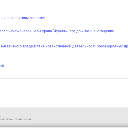
ы и перспективы развития
ерально-сырьевой базы урана Украины, его добыча и обогащение
 негативного воздействия хозяйственной деятельности железорудных 
тки
.
 на www.rudana.in.ua