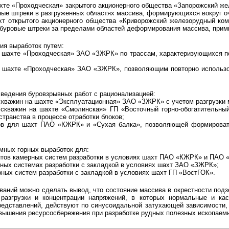
шахте «Проходческая» закрытого акционерного общества «Запорожский ж
ые штреки в разгруженных областях массива, формирующихся вокруг о
ахт открытого акционерного общества «Криворожский железорудный к
 буровые штреки за пределами областей деформирования массива, при
ия выработок путем:
на шахте «Проходческая» ЗАО «ЗЖРК» по трассам, характеризующихся 
на шахте «Проходческая» ЗАО «ЗЖРК», позволяющим повторно использо
ведения буровзрывных работ с рационализацией:
скважин на шахте «Эксплуатационная» ЗАО «ЗЖРК» с учетом разгрузки 
 скважин на шахте «Смолинская» ГП «Восточный горно-обогатительный
странства в процессе отработки блоков;
ков для шахт ПАО «КЖРК» и «Сухая балка», позволяющей формироват
мных горных выработок для:
нтов камерных систем разработки в условиях шахт ПАО «КЖРК» и ПАО «
рных системах разработки с закладкой в условиях шахт ЗАО «ЗЖРК»;
ных систем разработки с закладкой в условиях шахт ГП «ВостГОК».
ваний можно сделать вывод, что состояние массива в окрестности подз
разгрузки и концентрации напряжений, в которых нормальные и кас
едставлений, действуют по синусоидальной затухающей зависимости, 
вышения ресурсосбережения при разработке рудных полезных ископаем