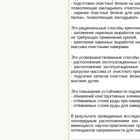
- подготовке очистных блоков на 
позволяющие закладывать откаточн
- нарезке очистных блоков для ш
балка», позволяющие закладывать
Это рациональные способы креплен
- заложения нарезных выработок 
не требующих применения крепей;
- крепления нарезных выработок 
массива очистными камерами.
Это усовершенствованные способы 
- расположения эксплуатационных 
- расположения эксплуатационных
разгрузки массива от очистного про
- подсечки запасов очистных бло
высоких дучек.
Это повышение устойчивости подзе
- обнажений конструктивных элеме
- отбиваемых слоев руды при каме
- отбиваемых слоев руды для камер
В результате проведенных исследо
поочередным расположением зон 
имеющихся научно-практических пр
потенциалов напряженности для по