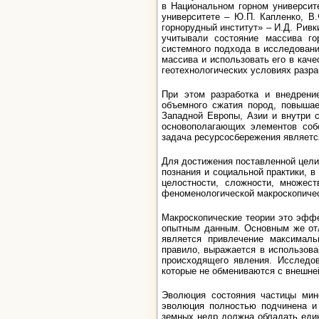
в Национальном горном университе
университете – Ю.П. Капленко, В.
горнорудный институт» – И.Д. Рив
учитывали состояние массива го
системного подхода в исследовани
массива и использовать его в кач
геотехнологических условиях разр
При этом разработка и внедрени
объемного сжатия пород, повышае
Западной Европы, Азии и внутри с
основополагающих элементов собс
задача ресурсосбережения является
Для достижения поставленной цели
познания и социальной практики, в
целостности, сложности, множес
феноменологической макроскопичес
Макроскопические теории это эфф
опытным данным. Основным же отл
является привлечение максималь
правило, выражается в использова
происходящего явления. Исследов
которые не обмениваются с внешней
Эволюция состояния частицы мин
эволюция полностью подчинена и 
земных недр должна обладать еди