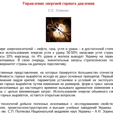
Управление энергией горного давления
О.Е. Хоменко
автор: Олег Хоменко
ире энергоносителей – нефти, газа, угля и урана – в достаточной сте
е использования энергии угля к урану 50:50% запасами угля стран
асы 10% марганца, по 4% урана и железа выводят Украину на перв
копаемых. В свою очередь, значительные запасы стратегических п
веренитет страны на далекую перспективу.
твенные представления, на которых базируется большинство отечеств
йчивость горных выработок исходя из двух основных принципов. Первый
нения видов крепей, параметров установки и условий их эксплуат
ми горных выработок путем изменения их размеров, форм и трасс залож
ископаемых до настоящего времени вызывало адекватное изменение ко
шь с целью минимизации затрат. Использование энергии объемного сж
 горных выработок, остается открытым вопросом.
 технологий добычи полезных ископаемых с исследованием свойст
ских, проектно-конструкторских и высших учебных заведений Украины
 им. С.П. Полякова Национальной академии наук Украины – А.Н. Зорина,