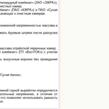
елезорудный комбинат» (ЗАО «ЗЖРК»),
чистных камер;
омбинат» (ПАО «КЖРК») и ПАО «Сухая
мыкающих к очистным камерам.
пониженной напряженностью массива и
вать буровые штреки после разгрузки
массива отработкой первичных камер;
 комбинат» (ГП «ВостГОК») с учетом
ь выпускные воронки без проведения
Сухая балка»;
емной горной выработки определяется
ательные напряжения, в отличие от
что позволяет использовать разность
ых.