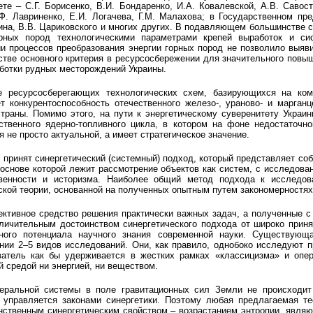
те – С.Г. Борисенко, В.И. Бондаренко, И.А. Ковалевской, А.В. Савос
Ф. Лавриненко, Е.И. Логачева, Г.М. Малахова; в Государственном пр
кина, В.В. Цариковского и многих других. В подавляющем большинстве 
рных пород технологическими параметрами крепей выработок и сис
и процессов преобразования энергии горных пород не позволило выяв
естве основного критерия в ресурсосбережении для значительного повы
аботки рудных месторождений Украины.
е ресурсосберегающих технологических схем, базирующихся на ком
т конкурентоспособность отечественного железо-, ураново- и марган
траны. Помимо этого, на пути к энергетическому суверенитету Украи
твенного ядерно-топливного цикла, в котором на фоне недостаточно
 не просто актуальной, а имеет стратегическое значение.
 принят синергетический (системный) подход, который представляет со
 основе которой лежит рассмотрение объектов как систем, с исследова
твенности и историзма. Наиболее общий метод подхода к исследо
кой теории, основанной на полученных опытным путем закономерностях 
ективное средство решения практически важных задач, а полученные 
ичительным достоинством синергетического подхода от широко принят
ного потенциала научного знания современной науки. Существующа
нии 2–5 видов исследований. Они, как правило, однобоко исследуют п
атель как бы удерживается в жестких рамках «классицизма» и опе
 средой ни энергией, ни веществом.
еральной системы в поле гравитационных сил Земли не происходит
управляется законами синергетики. Поэтому любая предлагаемая т
нственным синергетическим свойством – возрастанием энтропии, явля