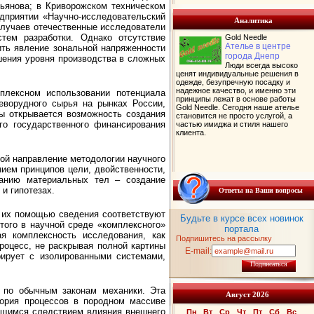
тьянова; в Криворожском техническом
едприятии «Научно-исследовательский
Аналитика
случаев отечественные исследователи
тем разработки. Однако отсутствие
Gold Needle
Ателье в центре
ить явление зональной напряженности
города Днепр
шения уровня производства в сложных
Люди всегда высоко
ценят индивидуальные решения в
одежде, безупречную посадку и
надежное качество, и именно эти
плексном использовании потенциала
принципы лежат в основе работы
цеворудного сырья на рынках России,
Gold Needle. Сегодня наше ателье
ны открывается возможность создания
становится не просто услугой, а
го государственного финансирования
частью имиджа и стиля нашего
клиента.
бой направление методологии научного
нием принципов цели, двойственности,
ванию материальных тел – создание
и гипотезах.
Ответы на Ваши вопросы
с их помощью сведения соответствуют
Будьте в курсе всех новинок
ого в научной среде «комплексного»
портала
я комплексность исследования, как
Подпишитесь на рассылку
роцесс, не раскрывая полной картины
E-mail:
рирует с изолированными системами,
Подписаться
 по обычным законам механики. Эта
Август 2026
еория процессов в породном массиве
ющимся следствием влияния внешнего
Пн
Вт
Ср
Чт
Пт
Сб
Вс