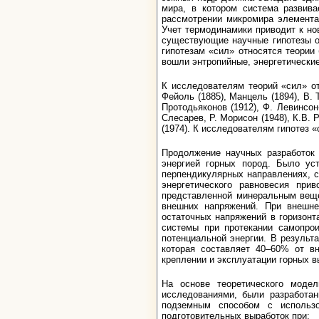
мира, в котором система развива
рассмотрении микромира элемента
Учет термодинамики приводит к н
существующие научные гипотезы о
гипотезам «сил» относятся теории
вошли энтропийные, энергетически
К исследователям теорий «сил» отн
Фейоль (1885), Манцель (1894), В.
Протодьяконов (1912), Ф. Левинсон-
Слесарев, Р. Морисон (1948), К.В. Р
(1974). К исследователям гипотез «
Продолжение научных разработок 
энергией горных пород. Было уст
перпендикулярных направлениях, 
энергетического равновесия при
представленной минеральным веще
внешних напряжений. При внешне
остаточных напряжений в горизонт
системы при протекании самопро
потенциальной энергии. В результ
которая составляет 40–60% от вн
креплении и эксплуатации горных в
На основе теоретического модел
исследованиями, были разработа
подземным способом с использо
подготовительных выработок при: