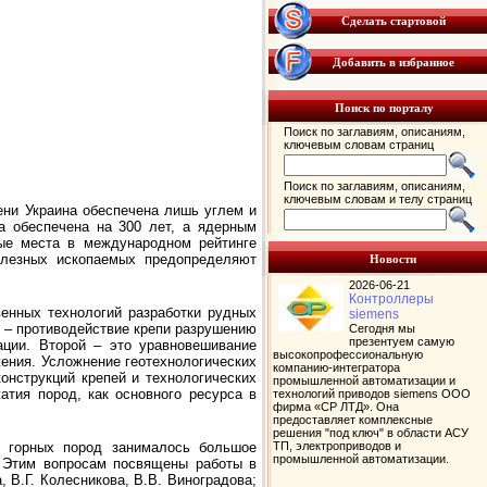
Сделать стартовой
Добавить в избранное
Поиск по порталу
Поиск по заглавиям, описаниям,
ключевым словам страниц
Поиск по заглавиям, описаниям,
ключевым словам и телу страниц
пени Украина обеспечена лишь углем и
а обеспечена на 300 лет, а ядерным
ые места в международном рейтинге
олезных ископаемых предопределяют
Новости
2026-06-21
Контроллеры
енных технологий разработки рудных
siemens
 – противодействие крепи разрушению
Сегодня мы
презентуем самую
ации. Второй – это уравновешивание
высокопрофессиональную
ения. Усложнение геотехнологических
компанию-интегратора
нструкций крепей и технологических
промышленной автоматизации и
атия пород, как основного ресурса в
технологий приводов siemens ООО
фирма «СР ЛТД». Она
предоставляет комплексные
решения "под ключ" в области АСУ
в горных пород занималось большое
ТП, электроприводов и
промышленной автоматизации.
. Этим вопросам посвящены работы в
 В.Г. Колесникова, В.В. Виноградова;