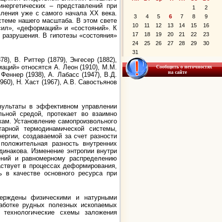
инергетических – представлений при
1
2
ления уже с самого начала XX века.
3
4
5
6
7
8
9
стеме нашего масштаба. В этом свете
10
11
12
13
14
15
16
сил», «деформаций» и «состояний». К
17
18
19
20
21
22
23
 разрушения. В гипотезы «состояния»
24
25
26
27
28
29
30
31
), В. Риттер (1879), Энгесер (1882),
аций» относятся А. Леон (1910), М.М.
Сообщить о неточностях
на сайте
 Феннер (1938), А. Лабасс (1947), В.Д.
960), Н. Хаст (1967), А.В. Савостьянов
езультаты в эффективном управлении
льной средой, протекает во взаимно
кам. Установление самопроизвольного
тарной термодинамической системы,
ергии, создаваемой за счет разности
положительная разность внутренних
динакова. Изменение энтропии внутри
ений и равномерному распределению
аствует в процессах деформирования,
ь в качестве основного ресурса при
тверждены физическими и натурными
аботке рудных полезных ископаемых
 технологические схемы заложения