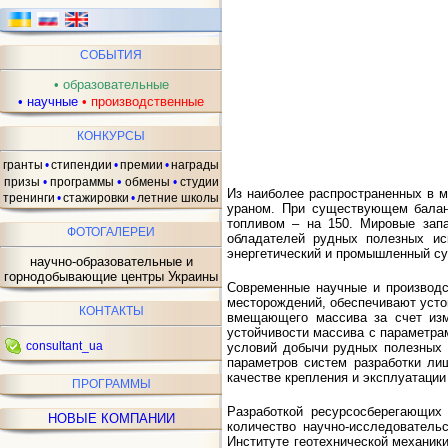
СОБЫТИЯ
•
образовательные
•
научные
•
производственные
КОНКУРСЫ
гранты
•
стипендии
•
премии
•
награды
•
призы
•
программы
обмены
•
студии
Из наиболее распространенных в м
тренинги
•
стажировки
•
летние школы
ураном. При существующем баланс
топливом – на 150. Мировые зап
ФОТОГАЛЕРЕИ
обладателей рудных полезных ис
энергетический и промышленный су
научно-образовательные и
горнодобывающие центры Украины
Современные научные и производс
месторождений, обеспечивают усто
КОНТАКТЫ
вмещающего массива за счет изме
устойчивости массива с параметра
consultant_ua
условий добычи рудных полезных 
параметров систем разработки ли
качестве крепления и эксплуатации
ПРОГРАММЫ
Разработкой ресурсосберегающих
НОВЫЕ КОМПАНИИ
количество научно-исследователь
Институте геотехнической механики