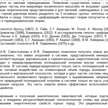
ется по законам термодинамики. Появление существенно новых – с
рных частиц или макромира космического масштаба не вызывает удив
овым теоретическим представлениям и для явлений, наблюдаемых в си
 горном давлении можно разделить на 3 основных группы: гипотезы «
 балок и свода. Гипотезы «деформаций» включают теории ползучести и
е и термодинамические теории.
осятся Шульц (1867), А. Гейм, С.Г. Авершин, М. Толоб, А. Мюлер (1878
 Тромпетер (1899), Каммерель (1912). К исследователям гипотез «деформ
Лесинг и А. Зайцев (1915), А.Н. Динник (1925), Дж. Спелдинг (1937), Р.
уппенейт (1953), С.Г. Авершин (1955), Р. Квапил (1958), В.М. Либерман (1
состояний» относится В.Ф. Лавриненко (1975) и др.
А.В. Савостьянова и В.Ф. Лавриненко позволили получить новые р
ановлено, что обмен энтропией в системе, представленной минера
соответствующих вертикальным и горизонтальным энергетическим пото
водит к перераспределению потенциальной энтропии внутри элемен
ством. В системе перераспределяется только часть потенциальной эн
м силовом воздействии на элементарный объем породы возникает 
альной и вертикальной плоскостях, которая в двух частях системы нео
извольного необратимого процесса приводит к выравниванию напряж
ате приращений потенциальной энтропии в системе только ее часть уч
ешних нагрузок. Эту часть энергии можно эффективно использоват
ыработок.
ирования и получения аналитических зависимостей, которые под
ны и внедрены ресурсосберегающие технологические схемы при разр
ванием энергетических свойств горных пород. Это рациональные