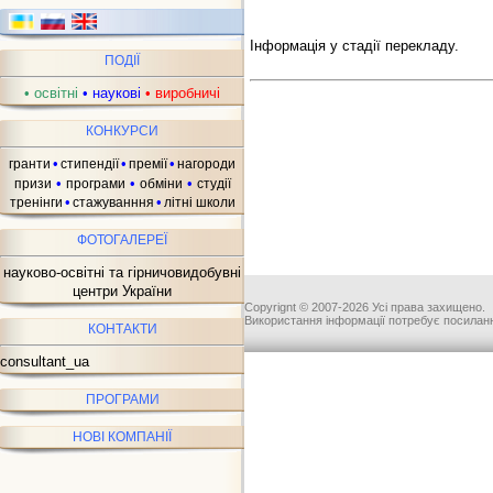
Інформація у стадії перекладу.
ПОДІЇ
•
освітні
•
наукові
•
виробничі
КОНКУРСИ
•
•
•
гранти
стипендії
премії
нагороди
•
•
•
призи
програми
обміни
студії
•
•
тренінги
стажуванння
літні школи
ФОТОГАЛЕРЕЇ
науково-освітні та гірничовидобувні
центри України
Copyrignt © 2007-2026 Усі права захищено.
Використання інформації потребує посиланн
КОНТАКТИ
consultant_ua
ПРОГРАМИ
НОВІ КОМПАНІЇ