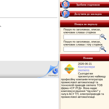
Зробити стартовою
Долучити до закладок
Пошук по порталу
.
Пошук по заголовках, описах,
ключових словах сторінок
Пошук по заголовках, описах,
ключових словах і тілу сторінок
Новини
2026-06-21
Контролери
siemens
Сьогодні ми
презентуємо найвищу
професійну компанію-інтегратора
промислової автоматизації та
технологій приводів siemens ТОВ
фірма «СР ЛТД». Вона надає
комплексні рішення "під ключ" у
галузі АСУ ТП, електроприводів та
промислової автоматизації.