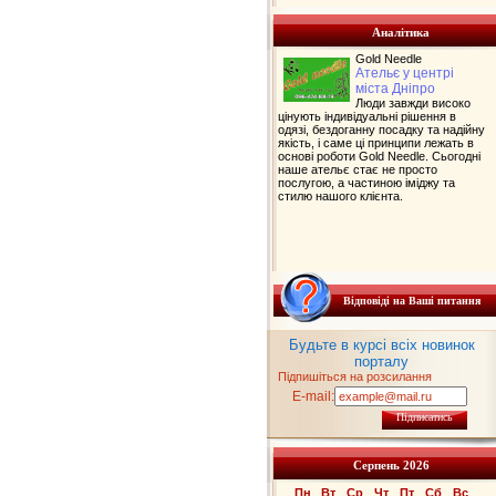
Аналітика
Gold Needle
Ательє у центрі
міста Дніпро
Люди завжди високо
цінують індивідуальні рішення в
одязі, бездоганну посадку та надійну
якість, і саме ці принципи лежать в
основі роботи Gold Needle. Сьогодні
наше ательє стає не просто
послугою, а частиною іміджу та
стилю нашого клієнта.
Відповіді на Ваші питання
Будьте в курсі всіх новинок
порталу
Підпишіться на розсилання
E-mail:
Підписатись
Серпень 2026
Пн
Вт
Ср
Чт
Пт
Сб
Вс