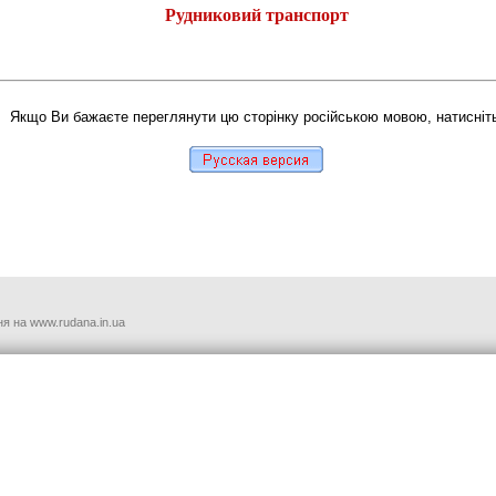
Рудниковий транспорт
автор: Олег Хоменко
Якщо Ви бажаєте переглянути цю сторінку російською мовою, натисніть
я на www.rudana.in.ua