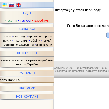
Інформація у стадії перекладу.
ПОДІЇ
ав
•
освітні
•
наукові
•
виробничі
Якщо Ви бажаєте переглянут
КОНКУРСИ
•
•
•
гранти
стипендії
премії
нагороди
•
•
•
призи
програми
обміни
студії
•
•
тренінги
стажуванння
літні школи
ФОТОГАЛЕРЕЇ
науково-освітні та гірничовидобувні
центри України
Copyrignt © 2007-2026 Усі права захищено.
Використання інформації потребує посиланн
КОНТАКТИ
consultant_ua
ПРОГРАМИ
НОВІ КОМПАНІЇ