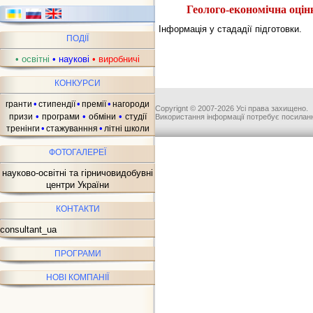
Геолого-економічна оцін
Інформація у стададії підготовки.
ПОДІЇ
•
освітні
•
наукові
•
виробничі
КОНКУРСИ
•
•
•
гранти
стипендії
премії
нагороди
Copyrignt © 2007-2026 Усі права захищено.
•
•
•
призи
програми
обміни
студії
Використання інформації потребує посиланн
•
•
тренінги
стажуванння
літні школи
ФОТОГАЛЕРЕЇ
науково-освітні та гірничовидобувні
центри України
КОНТАКТИ
consultant_ua
ПРОГРАМИ
НОВІ КОМПАНІЇ