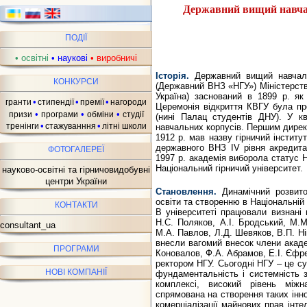
Державний вищий навчал
ПОДІЇ
•
освітні
•
наукові
•
виробничі
ав
Історія.
Державний вищий навчальн
КОНКУРСИ
(Державний ВНЗ «НГУ») Міністерств
Україна) заснований в 1899 р. я
•
•
•
гранти
стипендії
премії
нагороди
Церемонія відкриття КВГУ була пр
•
•
•
призи
програми
обміни
студії
(нині Палац студентів ДНУ). У кв
•
•
тренінги
стажуванння
літні школи
навчальних корпусів. Першим дирек
1912 р. мав назву гірничий інститу
державного ВНЗ IV рівня акредитац
ФОТОГАЛЕРЕЇ
1997 р. академія виборола статус 
Національний гірничий університет.
науково-освітні та гірничовидобувні
центри України
Становлення.
Динамічний розвито
освіти та створенню в Національній 
КОНТАКТИ
В університеті працювали визнані 
Н.С. Поляков, А.І. Бродський, М.
consultant_ua
М.А. Павлов, Л.Д. Шевяков, В.П. Нік
внесли вагомий внесок члени академі
ПРОГРАМИ
Коновалов, Ф.А. Абрамов, Е.І. Єфре
ректором НГУ. Сьогодні НГУ – це су
НОВІ КОМПАНІЇ
фундаментальність і системність з
комплексі, високий рівень міжна
спрямована на створення таких інн
комерціалізації майнових прав інте