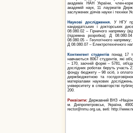
академік НАН України, член-кор
академій наук, 11 лауреатів Держа
заслужених діячів науки і техніки Ук
Наукові дослідження.
У НГУ пра
кандидатських і докторських дис
08.080.02 – Гірничого напрямку (ві
(підземна розробка); Д 08.080.0
08.080.05 – Геологічного напрямку
Д 08.080.07 – Електротехнічного на
Контингент студентів
понад 17 ти
навчаються 8067 студентів, які об'
– 170, заочній формі – 5781, об'єд
дослідних роботах беруть участь 21
фонду бюджету – 98 осіб, з оплато
держбюджетною та госпдоговірною
матеріалами наукових досліджень
університету в співавторстві публік
200.
Реквізити:
Державний ВНЗ «Націонал
м. Дніпропетровськ, Україна, 4900
rector@nmu.org.ua, веб: http://www.n