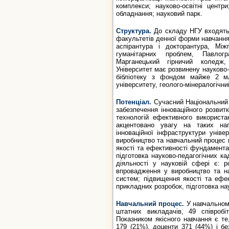
комплекси; науково-освітні центри
обладнання; науковий парк.
Структура.
До складу НГУ входять: 
факультетів денної форми навчання,
аспірантура і докторантура, Міжг
гуманітарних проблем, Павлогр
Марганецький гірничий коледж, 
Університет має розвинену науково
бібліотеку з фондом майже 2 млн
університету, геолого-мінералогічни
Потенціал.
Сучасний Національний 
забезпечення інноваційного розвит
технологій ефективного використ
акцентовано увагу на таких нап
інноваційної інфраструктури уніве
виробництво та навчальний процес н
якості та ефективності фундамента
підготовка науково-педагогічних к
діяльності у науковій сфері є: ро
впровадження у виробництво та на
систем; підвищення якості та ефе
прикладних розробок, підготовка нау
Навчальний процес.
У навчальному
штатних викладачів, 49 співробіт
Показником якісного навчання є т
179 (21%), доценти 371 (44%) і бе