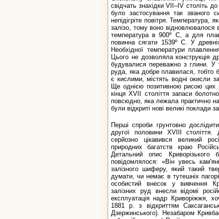
свідчать знахідки VII–IV століть д
було застосування так званого с
непідігріте повітря. Температура, 
залізо, тому воно відновлювалося 
температура в 900º С, а для пла
повинна сягати 1539º С. У древн
Необхідної температури плавлення
Цього не дозволяла конструкція др
будувалися переважно з глини. У 
руда, яка добре плавилася, тобто бу
є кислими, містять водні окисли за
Ще однією позитивною рисою цих р
кінця XVII століття запаси болотно
повсюдно, яка лежала практично на п
були відкриті нові великі поклади з
Перші спроби грунтовно дослідити
другої половини XVIII століття.
серйозно цікавився великий ро
природних багатств краю Російсь
Детальний опис Криворізького 
повідомлялося: «Він увесь кам'яни
залізного шиферу, який такий тве
думати, чи немає в тутешніх пагор
особистий внесок у вивчення Кр
залізних руд внесли відомі росі
експлуатація надр Криворіжжя, хо
1881 р. з відкриттям Саксагансь
Дзержинського). Незабаром Кривба