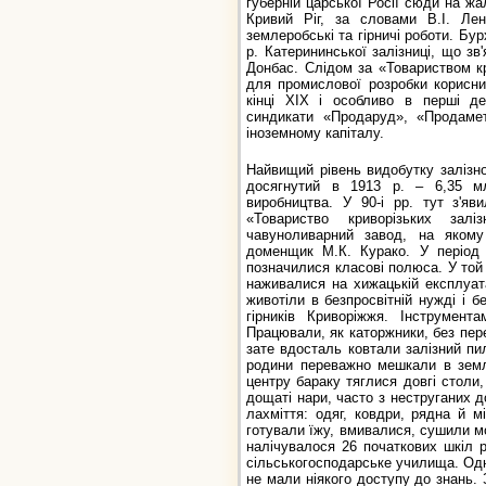
губерній царської Росії сюди на ж
Кривий Ріг, за словами В.І. Ле
землеробські та гірничі роботи. Бу
р. Катерининської залізниці, що зв
Донбас. Слідом за «Товариством к
для промислової розробки корисни
кінці XIX і особливо в перші де
синдикати «Продаруд», «Продамет
іноземному капіталу.
Найвищий рівень видобутку залізно
досягнутий в 1913 р. – 6,35 мл
виробництва. У 90-і рр. тут з'яв
«Товариство криворізьких за
чавуноливарний завод, на якому
доменщик М.К. Курако. У період 
позначилися класові полюса. У той ч
наживалися на хижацькій експлуата
животіли в безпросвітній нужді і б
гірників Криворіжжя. Інструмент
Працювали, як каторжники, без пер
зате вдосталь ковтали залізний пил.
родини переважно мешкали в земл
центру бараку тяглися довгі столи,
дощаті нари, часто з неструганих 
лахміття: одяг, ковдри, рядна й м
готували їжу, вмивалися, сушили мок
налічувалося 26 початкових шкіл різ
сільськогосподарське училища. Одна
не мали ніякого доступу до знань. 