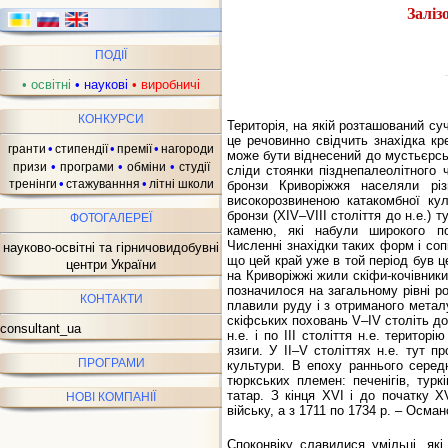
Заліз
ПОДІЇ
•
освітні
•
наукові
•
виробничі
ав
КОНКУРСИ
Територія, на якій розташований су
це речовинно свідчить знахідка кр
•
•
•
гранти
стипендії
премії
нагороди
може бути віднесений до мустьєрсь
•
•
•
призи
програми
обміни
студії
сліди стоянки пізднепалеолітного 
•
•
тренінги
стажуванння
літні школи
бронзи Криворіжжя населяли різ
високорозвиненою катакомбної куль
бронзи (XIV–VIII століття до н.е.)
ФОТОГАЛЕРЕЇ
каменю, які набули широкого п
Численні знахідки таких форм і со
науково-освітні та гірничовидобувні
що цей край уже в той період був це
центри України
на Криворіжжі жили скіфи-кочівники
позначилося на загальному рівні р
КОНТАКТИ
плавили руду і з отриманого метал
скіфських поховань V–IV століть до 
consultant_ua
н.е. і по III століття н.е. терито
язиги. У II–V століттях н.е. тут 
ПРОГРАМИ
культури. В епоху раннього серед
тюркських племен: печенігів, турк
татар. З кінця XVI і до початку X
НОВІ КОМПАНІЇ
війську, а з 1711 по 1734 р. – Османс
Споконвіку славилися умільці, як