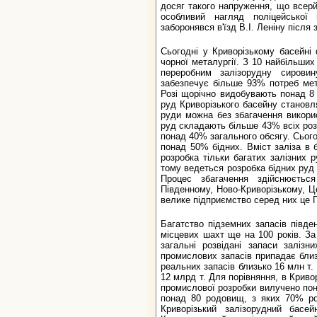
досяг такого напруження, що всерй
особливий нагляд поліцейської
заборонявся в'їзд В.І. Леніну після 
Сьогодні у Криворізькому басейні 
чорної металургії. З 10 найбільших
переробним залізорудну сировин
забезпечує більше 93% потреб мет
Розі щорічно видобувають понад 8 
руд Криворізького басейну становлят
руди можна без збагачення викорис
руд складають більше 43% всіх роз
понад 40% загального обсягу. Сього
понад 50% бідних. Вміст заліза в
розробка тільки багатих залізних 
тому ведеться розробка бідних руд 
Процес збагачення здійснюється 
Південному, Ново-Криворізькому, Ц
велике підприємство серед них це 
Багатство підземних запасів півде
місцевих шахт ще на 100 років. За
загальні розвідані запаси заліз
промислових запасів припадає близ
реальних запасів близько 16 млн т.
12 млрд т. Для порівняння, в Криво
промислової розробки вилучено пон
понад 80 родовищ, з яких 70% ро
Криворізький залізорудний басе