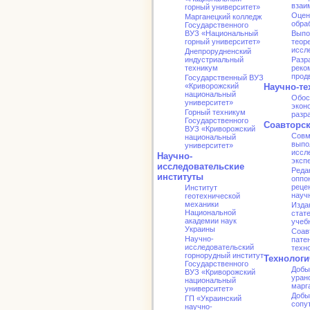
взаи
горный университет»
Оцен
Марганецкий колледж
обра
Государственного
ВУЗ «Национальный
Выпо
горный университет»
теор
иссл
Днепрорудненский
индустриальный
Разр
техникум
реко
прод
Государственный ВУЗ
«Криворожский
Научно-те
национальный
Обос
университет»
экон
Горный техникум
разр
Государственного
Соавторс
ВУЗ «Криворожский
Совм
национальный
выпо
университет»
иссл
Научно-
эксп
исследовательские
Реда
институты
оппо
реце
Институт
науч
геотехнической
механики
Изда
Национальной
стат
академии наук
учеб
Украины
Соав
Научно-
патен
исследовательский
техн
горнорудный институт
Технологи
Государственного
Добы
ВУЗ «Криворожский
уран
национальный
марг
университет»
Добы
ГП «Украинский
сопу
научно-