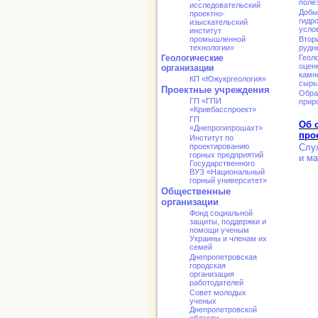
поле
исследовательский
Добы
проектно-
гидр
изыскательский
усло
институт
промышленной
Втор
технологии»
рудн
Геологические
Геол
оцен
организации
камн
КП «Южукргеология»
сырь
Проектные учреждения
Обра
ГП «ГПИ
прир
«Кривбасспроект»
ГП
Об 
«Днепрогипрошахт»
про
Институт по
проектированию
Слу
горных предприятий
и ма
Государственного
ВУЗ «Национальный
горный университет»
Общественные
организации
Фонд социальной
защиты, поддержки и
помощи ученым
Украины и членам их
семей
Днепропетровская
городская
организация
работодателей
Совет молодых
ученых
Днепропетровской