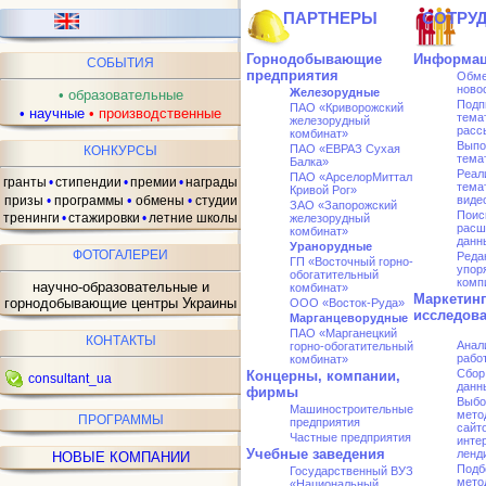
ПАРТНЕРЫ
СОТРУ
Горнодобывающие
Информац
СОБЫТИЯ
предприятия
Обме
ново
Железорудные
•
образовательные
Подп
ПАО «Криворожский
•
научные
•
производственные
тема
железорудный
расс
комбинат»
Выпо
ПАО «ЕВРАЗ Сухая
КОНКУРСЫ
тема
Балка»
Реал
ПАО «АрселорMиттал
гранты
•
стипендии
•
премии
•
награды
тема
Кривой Рог»
•
призы
•
программы
обмены
•
студии
виде
ЗАО «Запорожский
Поис
тренинги
•
стажировки
•
летние школы
железорудный
расш
комбинат»
данн
Уранорудные
ФОТОГАЛЕРЕИ
Реда
ГП «Восточный горно-
упор
обогатительный
комп
научно-образовательные и
комбинат»
Маркетин
горнодобывающие центры Украины
ООО «Восток-Руда»
исследов
Марганцеворудные
ПАО «Марганецкий
КОНТАКТЫ
Анал
горно-обогатительный
рабо
комбинат»
Сбор
Концерны, компании,
consultant_ua
данн
фирмы
Выбо
Машиностроительные
мето
ПРОГРАММЫ
предприятия
сайто
Частные предприятия
инте
Учебные заведения
ленд
НОВЫЕ КОМПАНИИ
Подб
Государственный ВУЗ
мето
«Национальный