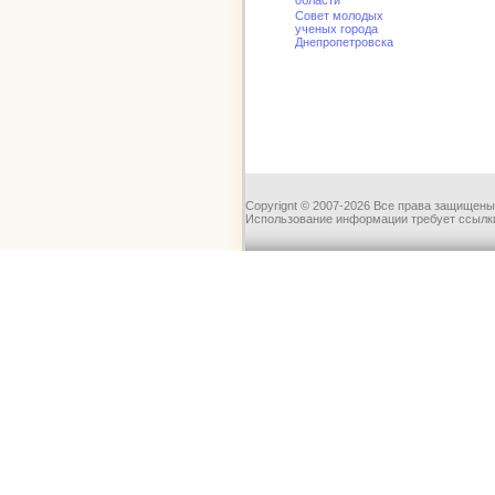
области
Совет молодых
ученых города
Днепропетровска
Copyrignt © 2007-2026 Все права защищены
Использование информации требует ссылки