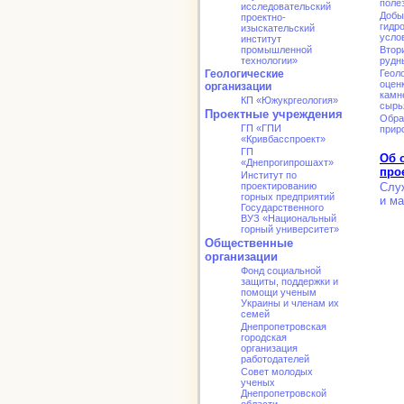
поле
исследовательский
Добы
проектно-
гидр
изыскательский
усло
институт
промышленной
Втор
технологии»
рудн
Геологические
Геол
оцен
организации
камн
КП «Южукргеология»
сырь
Проектные учреждения
Обра
ГП «ГПИ
прир
«Кривбасспроект»
ГП
Об 
«Днепрогипрошахт»
про
Институт по
проектированию
Слу
горных предприятий
и ма
Государственного
ВУЗ «Национальный
горный университет»
Общественные
организации
Фонд социальной
защиты, поддержки и
помощи ученым
Украины и членам их
семей
Днепропетровская
городская
организация
работодателей
Совет молодых
ученых
Днепропетровской