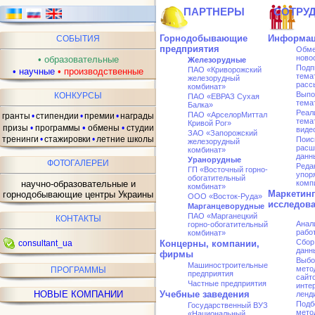
ПАРТНЕРЫ
СОТРУ
Горнодобывающие
Информац
СОБЫТИЯ
предприятия
Обме
ново
•
образовательные
Железорудные
Подп
ПАО «Криворожский
•
научные
•
производственные
тема
железорудный
расс
комбинат»
Выпо
КОНКУРСЫ
ПАО «ЕВРАЗ Сухая
тема
Балка»
Реал
ПАО «АрселорMиттал
гранты
•
стипендии
•
премии
•
награды
тема
Кривой Рог»
•
призы
•
программы
обмены
•
студии
виде
ЗАО «Запорожский
тренинги
•
стажировки
•
летние школы
Поис
железорудный
расш
комбинат»
данн
Уранорудные
ФОТОГАЛЕРЕИ
Реда
ГП «Восточный горно-
упор
обогатительный
научно-образовательные и
комп
комбинат»
Маркетин
горнодобывающие центры Украины
ООО «Восток-Руда»
исследов
Марганцеворудные
ПАО «Марганецкий
КОНТАКТЫ
Анал
горно-обогатительный
рабо
комбинат»
Сбор
consultant_ua
Концерны, компании,
данн
фирмы
Выбо
Машиностроительные
мето
ПРОГРАММЫ
предприятия
сайто
Частные предприятия
инте
НОВЫЕ КОМПАНИИ
Учебные заведения
ленд
Подб
Государственный ВУЗ
мето
«Национальный