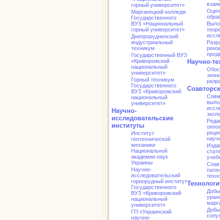
взаи
горный университет»
Оцен
Марганецкий колледж
обра
Государственного
ВУЗ «Национальный
Выпо
горный университет»
теор
иссл
Днепрорудненский
индустриальный
Разр
техникум
реко
прод
Государственный ВУЗ
«Криворожский
Научно-те
национальный
Обос
университет»
экон
Горный техникум
разр
Государственного
Соавторс
ВУЗ «Криворожский
Совм
национальный
выпо
университет»
иссл
Научно-
эксп
исследовательские
Реда
институты
оппо
реце
Институт
науч
геотехнической
механики
Изда
Национальной
стат
академии наук
учеб
Украины
Соав
Научно-
патен
исследовательский
техн
горнорудный институт
Технологи
Государственного
Добы
ВУЗ «Криворожский
уран
национальный
марг
университет»
Добы
ГП «Украинский
сопу
научно-