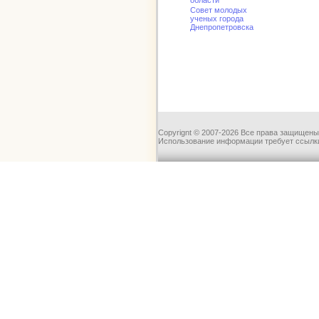
области
Совет молодых
ученых города
Днепропетровска
Copyrignt © 2007-2026 Все права защищены
Использование информации требует ссылки