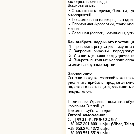
холодное время года.
Женская обувь:
• Элегантная (лодочки, балетки, ту
мероприятий.
• Повседневная (сникеры, эспадрил
• Спортивная (кроссовки, треккинго
жизни.
• Сезонная (сапоги, ботильоны, угг
Как выбрать надёжного поставщи
1. Проверить репутацию – изучите 
2. Запросить образцы – перед заку
3. Уточнить условия сотрудничеств
4. Выбрать выгодные условия опла
скидки на крупные партии.
Заключение
Оптовая покупка мужской и женской
увеличить прибыль, предлагая кли
надёжного поставщика, учитывать 
покупателей.
Если вы из Украины - выставка обу
компании ЭкспоШуз
Виходні - субота, неділя
Оптові замовлення:
СПД ФОП, ФІЗ/ЮР.ОСОБИ
+38 067.261.8001 ua|ru (Viber, Tele
+38 050.270.4272 ua|ru
+38 093.551.5519 ua|ru