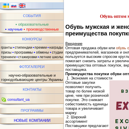
Обувь оптом 
СОБЫТИЯ
•
образовательные
Обувь мужская и женс
•
научные
•
производственные
преимущества покупк
КОНКУРСЫ
Введение
гранты
•
стипендии
•
премии
•
награды
Оптовая продажа обуви или
обувь 
•
предпринимателей, магазинов и он
призы
•
программы
обмены
•
студии
пользуется высоким спросом кругл
тренинги
•
стажировки
•
летние школы
помогает снизить затраты и увелич
преимущества оптовых покупок, ви
ФОТОГАЛЕРЕИ
поставщика.
Преимущества покупки обуви оп
научно-образовательные и
1. Экономия на стоимости
горнодобывающие центры Украины
Оптовые закупки
позволяют получить
КОНТАКТЫ
товар по более низкой
цене, чем при розничной
consultant_ua
покупке. Это снижает
себестоимость единицы
товара и увеличивает
ПРОГРАММЫ
маржу.
2. Широкий
НОВЫЕ КОМПАНИИ
ассортимент
Поставщики предлагают