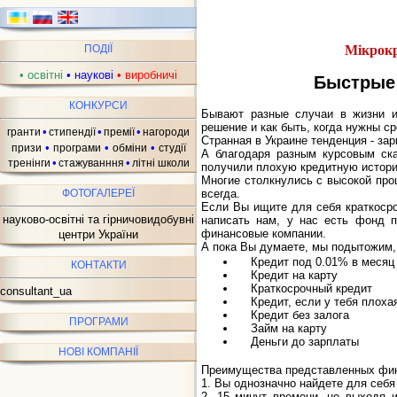
Мікрокр
ПОДІЇ
•
освітні
•
наукові
•
виробничі
Быстрые 
КОНКУРСИ
Бывают разные случаи в жизни и 
решение и как быть, когда нужны с
•
•
•
гранти
стипендії
премії
нагороди
Странная в Украине тенденция - за
•
•
•
призи
програми
обміни
студії
А благодаря разным курсовым ск
•
•
тренінги
стажуванння
літні школи
получили плохую кредитную истор
Многие столкнулись с высокой проц
ФОТОГАЛЕРЕЇ
всегда.
Если Вы ищите для себя краткоср
науково-освітні та гірничовидобувні
написать нам, у нас есть фонд 
финансовые компании.
центри України
А пока Вы думаете, мы подытожим,
Кредит под 0.01% в месяц
КОНТАКТИ
Кредит на карту
Краткосрочный кредит
consultant_ua
Кредит, если у тебя плохая
Кредит без залога
ПРОГРАМИ
Займ на карту
Деньги до зарплаты
НОВІ КОМПАНІЇ
Преимущества представленных фина
1. Вы однозначно найдете для себ
2. 15 минут времени, не выходя 