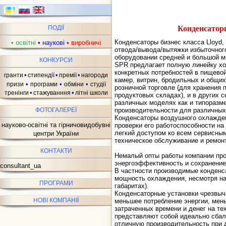
Конденсатор
ПОДІЇ
Конденсаторы бизнес класса Lloyd,
•
освітні
•
наукові
•
виробничі
отвода/вывода/вытяжки избыточно
оборудовании средней и большой 
КОНКУРСИ
SPR предлагает полную линейку хо
конкретных потребностей в пищево
•
•
•
гранти
стипендії
премії
нагороди
камер, витрин, бродильных и общих
•
•
•
призи
програми
обміни
студії
розничной торговле (для хранения 
•
•
тренінги
стажуванння
літні школи
продуктовых складах), и в других 
различных моделях как и типоразме
ФОТОГАЛЕРЕЇ
производительности для различных
Конденсаторы воздушного охлажден
науково-освітні та гірничовидобувні
проверки его работоспособности на
легкий доступом ко всем сервисным
центри України
техническое обслуживание и ремонт
КОНТАКТИ
Немалый опты работы компании про
энергоэффективность и сохранение
consultant_ua
В частности производимые конденс
мощность охлаждения, несмотря на
ПРОГРАМИ
габаритах).
Конденсаторные установки чрезвыч
НОВІ КОМПАНІЇ
меньшее потребление энергии, мен
затраченных времени и денег на те
представляют собой идеально сбал
отличную производительность при д