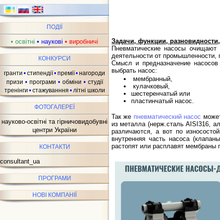
ПОДІЇ
Задачи, функции, разновидности
•
освітні
•
наукові
•
виробничі
Пневматические насосы очищают 
деятельности от промышленности, 
КОНКУРСИ
Смысл и предназначение насосов 
выбрать насос:
•
•
•
гранти
стипендії
премії
нагороди
мембранный,
•
•
•
призи
програми
обміни
студії
кулачковый,
•
•
тренінги
стажуванння
літні школи
шестеренчатый или
пластинчатый насос.
ФОТОГАЛЕРЕЇ
Так же
пневматический насос
может
науково-освітні та гірничовидобувні
из металла (нерж.сталь AISI316, а
центри України
различаются, а вот по износосто
внутренняя часть насоса (клапан
растопят или расплавят мембраны 
КОНТАКТИ
consultant_ua
ПРОГРАМИ
НОВІ КОМПАНІЇ