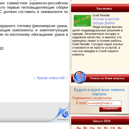
но совместное украинско-российское
, что первые тепловыделяющие сборки
Аналитика
ВС должен составить в эквиваленте по
Gold Needle
Ателье в центре
города Днепр
ядерного топлива (реконверсия урана,
Люди всегда высоко
стающие компоненты и комплектующие
ценят индивидуальные решения в
одежде, безупречную посадку и
ми по изотопному обогащению урана в
надежное качество, и именно эти
принципы лежат в основе работы
Gold Needle. Сегодня наше ателье
становится не просто услугой, а
10
частью имиджа и стиля нашего
клиента.
::
Архив новостей
::
Ответы на Ваши вопросы
Будьте в курсе всех новинок
портала
Подпишитесь на рассылку
E-mail:
Подписаться
Август 2026
Пн
Вт
Ср
Чт
Пт
Сб
Вс