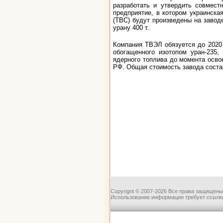
разработать и утвердить совмест
предприятие, в котором украинск
(ТВС) будут произведены на заводе
урану 400 т.
Компания ТВЭЛ обязуется до 2020 
обогащенного изотопом уран-235,
ядерного топлива до момента осво
РФ. Общая стоимость завода соста
Copyrignt © 2007-2026 Все права защищены
Использование информации требует ссылки