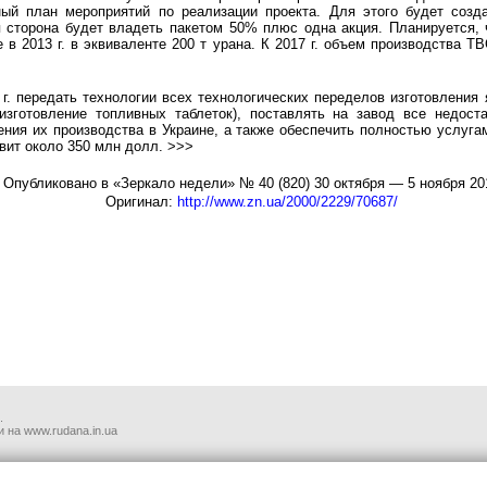
ный план мероприятий по реализации проекта. Для этого будет созда
ая сторона будет владеть пакетом 50% плюс одна акция. Планируется
 в 2013 г. в эквиваленте 200 т урана. К 2017 г. объем производства Т
г. передать технологии всех технологических переделов изготовления 
 изготовление топливных таблеток), поставлять на завод все недо
ения их производства в Украине, а также обеспечить полностью услуга
вит около 350 млн долл. >>>
Опубликовано в «Зеркало недели» № 40 (820) 30 октября — 5 ноября 20
Оригинал:
http://www.zn.ua/2000/2229/70687/
.
 на www.rudana.in.ua