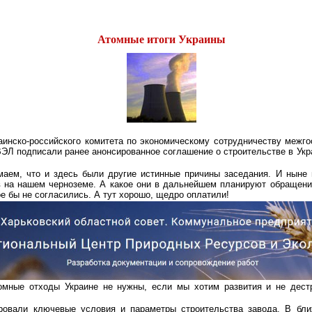
Атомные итоги Украины
аинско-российского комитета по экономическому сотрудничеству межг
ВЭЛ подписали ранее анонсированное соглашение о строительстве в Укр
маем, что и здесь были другие истинные причины заседания. И ныне 
в на нашем черноземе. А какое они в дальнейшем планируют обращени
е бы не согласились. А тут хорошо, щедро оплатили!
томные отходы Украине не нужны, если мы хотим развития и не дестр
ровали ключевые условия и параметры строительства завода. В бл