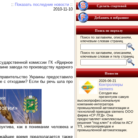
::
Показать последние новости
::
Сделать стартовой
2010-11-10
Добавить в избранное
Поиск по порталу
Поиск по заглавиям, описаниям,
ключевым словам страниц
Поиск по заглавиям, описаниям,
ключевым словам и телу страниц
осударственной комиссии ГК «Ядерное
аине завода по производству ядерного
Новости
правительство Украины предоставило
2026-06-21
е с отходами? Если бы речь шла про
Контроллеры
siemens
Сегодня мы
презентуем самую
высокопрофессиональную
компанию-интегратора
промышленной автоматизации и
технологий приводов siemens ООО
фирма «СР ЛТД». Она
предоставляет комплексные
решения "под ключ" в области АСУ
ТП, электроприводов и
уктива, как в понимании человека и
промышленной автоматизации.
ижайшее время предполагается также