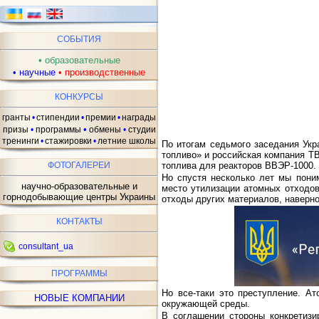
СОБЫТИЯ
•
образовательные
•
научные
•
производственные
КОНКУРСЫ
гранты
•
стипендии
•
премии
•
награды
•
призы
•
программы
обмены
•
студии
тренинги
•
стажировки
•
летние школы
По итогам седьмого заседания Укр
топливо» и российская компания Т
ФОТОГАЛЕРЕИ
топлива для реакторов ВВЭР-1000.
Но спустя несколько лет мы пони
научно-образовательные и
место утилизации атомных отходо
горнодобывающие центры Украины
отходы других материалов, наверно
КОНТАКТЫ
consultant_ua
ПРОГРАММЫ
Но все-таки это преступление. А
НОВЫЕ КОМПАНИИ
окружающей среды.
В соглашении стороны конкретизи