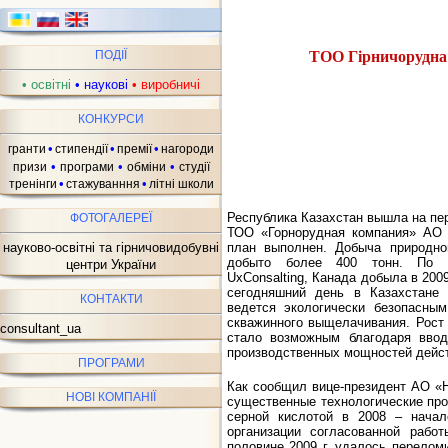
ТОО Гірничорудна
ПОДІЇ
ав
•
освітні
•
наукові
•
виробничі
КОНКУРСИ
•
•
•
гранти
стипендії
премії
нагороди
•
•
•
призи
програми
обміни
студії
•
•
тренінги
стажуванння
літні школи
Республика Казахстан вышла на пер
ФОТОГАЛЕРЕЇ
ТОО «Горнорудная компания» АО «
науково-освітні та гірничовидобувні
план выполнен. Добыча природно
добыто более 400 тонн. По пр
центри України
UxConsalting, Канада добыла в 2009
сегодняшний день в Казахстане 
КОНТАКТИ
ведется экологически безопасны
скважинного выщелачивания. Рост 
consultant_ua
стало возможным благодаря ввод
производственных мощностей дейс
ПРОГРАМИ
Как сообщил вице-президент АО «
НОВІ КОМПАНІЇ
существенные технологические пр
серной кислотой в 2008 – начал
организации согласованной рабо
половине 2009 г. удалось перелом