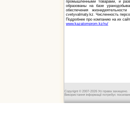
промышленными товарами, и разв
образованы на базе уранодобыв
обеспечения жизнидеятельност
cvetyvalmaty.kz
. Численность персо
Подробнее про компанию на их сайт
www.kazatomprom.kz/ru/
Copyrignt © 2007-2026 Усі права захищено.
Використання інформації потребує посиланн