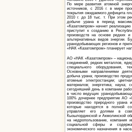
По мере развития атомной энерг
источников, с 2016 г. в мире пр
покрытия ожидаемого дефицита пла
2010 г. до 18 тыс. т. При этом 
добыче урана в период максим
«Казатомпром» начнет реализацию 
приступит к созданию в Республи
производств на основе редких и 
альтернативных видов энергии. Б
уранодобывающих регионов и прилег
«НАК «Казатомпром» планирует нап
АО «НАК «Казатомпром» – национал
соединений, редких металлов, ядер
специального оборудования, те
Основными направлениями деяте
добыча урана; производство продук
атомные электростанции; цветна
материалов; энергетика; наука; 
сегодняшний день в компании рабо
в число ведущих уранодобывающи
100% дочернее предприятие АО «
производство природного урана и
которые находятся в полной со
управляет его долями в совм
Кызылординской и Акмолинской обл
на недропользование, компания и
социальной сферы и содержа
экономического назначения в насе