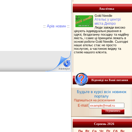
Аналітика
Gold Needle
Ательє у центрі
міста Дніпро
::
Арів новин
::
Люди завжди високо
цінують індивідуальні рішення в
одязі, бездоганну посадку та надійну
якість, і саме ці принципи лежать в
основі роботи Gold Needle. Сьогодні
наше ательє стає не просто
послугою, а частиною іміджу та
стилю нашого клієнта.
Відповіді на Ваші питання
Будьте в курсі всіх новинок
порталу
Підпишіться на розсилання
E-mail:
Підписатись
Серпень 2026
Пн
Вт
Ср
Чт
Пт
Сб
Вс