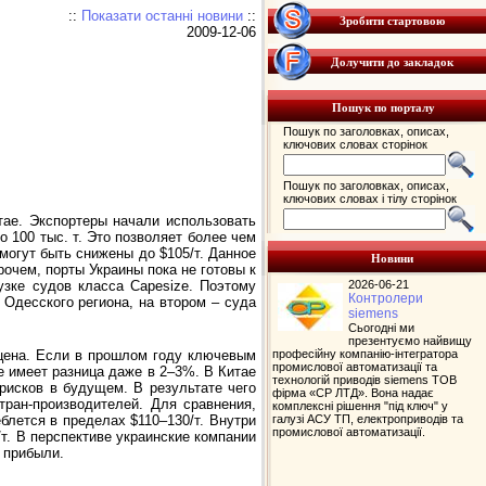
::
Показати останні новини
::
Зробити стартовою
2009-12-06
Долучити до закладок
Пошук по порталу
Пошук по заголовках, описах,
ключових словах сторінок
Пошук по заголовках, описах,
ключових словах і тілу сторінок
тае. Экспортеры начали использовать
100 тыс. т. Это позволяет более чем
могут быть снижены до $105/т. Данное
Новини
очем, порты Украины пока не готовы к
2026-06-21
узке судов класса Capesize. Поэтому
Контролери
 Одесского региона, на втором – суда
siemens
Сьогодні ми
презентуємо найвищу
професійну компанію-інтегратора
 цена. Если в прошлом году ключевым
промислової автоматизації та
е имеет разница даже в 2–3%. В Китае
технологій приводів siemens ТОВ
рисков в будущем. В результате чего
фірма «СР ЛТД». Вона надає
тран-производителей. Для сравнения,
комплексні рішення "під ключ" у
галузі АСУ ТП, електроприводів та
лется в пределах $110–130/т. Внутри
промислової автоматизації.
/т. В перспективе украинские компании
 прибыли.