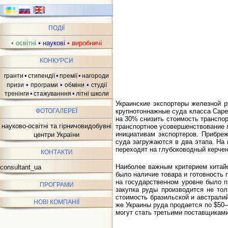
ПОДІЇ
•
освітні
•
наукові
•
виробничі
КОНКУРСИ
•
•
•
гранти
стипендії
премії
нагороди
•
•
•
призи
програми
обміни
студії
•
•
тренінги
стажуванння
літні школи
Украинские экспортеры железной 
ФОТОГАЛЕРЕЇ
крупнотоннажные суда класса Cape
на 30% снизить стоимость транспор
науково-освітні та гірничовидобувні
транспортное усовершенствование п
инициативам экспортеров. Прибре
центри України
суда загружаются в два этапа. На 
переходят на глубоководный керчен
КОНТАКТИ
Наиболее важным критерием китайс
consultant_ua
было наличие товара и готовность 
на государственном уровне было 
ПРОГРАМИ
закупка руды производится не тол
стоимость бразильской и австрали
НОВІ КОМПАНІЇ
же Украины руда продается по $50–
могут стать третьими поставщикам