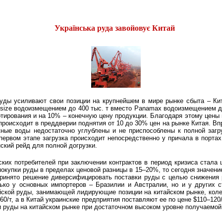
Українська руда завойовує Китай
автор: Олег Хоменко
руды усиливают свои позиции на крупнейшем в мире рынке сбыта – Ки
size водоизмещением до 400 тыс. т вместо Panamax водоизмещением до 
тирования и на 10% – конечную цену продукции. Благодаря этому цены 
роисходит в преддверии поднятия от 10 до 30% цен на рынке Китая. Впр
жные воды недостаточно углублены и не приспособлены к полной загр
первом этапе загрузка происходит непосредственно у причала в портах
ский рейд для полной догрузки.
ких потребителей при заключении контрактов в период кризиса стала
покупки руды в пределах ценовой разницы в 15–20%, то сегодня значени
принято решение диверсифицировать поставки руды с целью снижения 
ько у основных импортеров – Бразилии и Австралии, но и у других с
йской руды, занимающей лидирующие позиции на китайском рынке, колеб
60/т, а в Китай украинские предприятия поставляют ее по цене $110–120
и руды на китайском рынке при достаточном высоком уровне получаемой