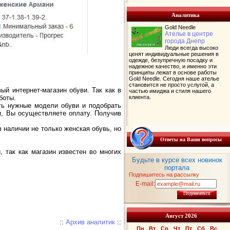
Аналитика
Gold Needle
Ателье в центре
города Днепр
Люди всегда высоко
ценят индивидуальные решения в
одежде, безупречную посадку и
надежное качество, и именно эти
принципы лежат в основе работы
Gold Needle. Сегодня наше ателье
становится не просто услугой, а
й интернет-магазин обуви. Так как в
частью имиджа и стиля нашего
клиента.
боты.
ать нужные модели обуви и подобрать
и, Вы осуществляете оплату. Получив
 наличии не только женская обувь, но
Ответы на Ваши вопросы
 так как магазин известен во многих
Будьте в курсе всех новинок
портала
Подпишитесь на рассылку
E-mail:
Подписаться
Август 2026
::
Архив аналитик
::
Пн
Вт
Ср
Чт
Пт
Сб
Вс