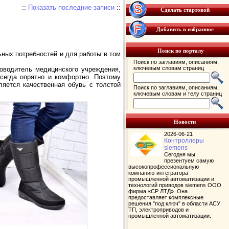
::
Показать последние записи
::
Сделать стартовой
Добавить в избранное
Поиск по порталу
ных потребностей и для работы в том
Поиск по заглавиям, описаниям,
ключевым словам страниц
ководитель медицинского учреждения,
сегда опрятно и комфортно. Поэтому
ляется качественная обувь с толстой
Поиск по заглавиям, описаниям,
ключевым словам и телу страниц
Новости
2026-06-21
Контроллеры
siemens
Сегодня мы
презентуем самую
высокопрофессиональную
компанию-интегратора
промышленной автоматизации и
технологий приводов siemens ООО
фирма «СР ЛТД». Она
предоставляет комплексные
решения "под ключ" в области АСУ
ТП, электроприводов и
промышленной автоматизации.