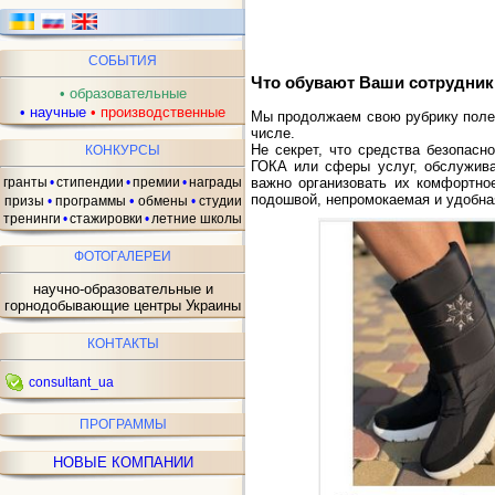
СОБЫТИЯ
Что обувают Ваши сотрудник
•
образовательные
•
научные
•
производственные
Мы продолжаем свою рубрику полез
числе.
Не секрет, что средства безопасн
КОНКУРСЫ
ГОКА или сферы услуг, обслужива
гранты
•
стипендии
•
премии
•
награды
важно организовать их комфортно
подошвой, непромокаемая и удобна
•
призы
•
программы
обмены
•
студии
тренинги
•
стажировки
•
летние школы
ФОТОГАЛЕРЕИ
научно-образовательные и
горнодобывающие центры Украины
КОНТАКТЫ
consultant_ua
ПРОГРАММЫ
НОВЫЕ КОМПАНИИ