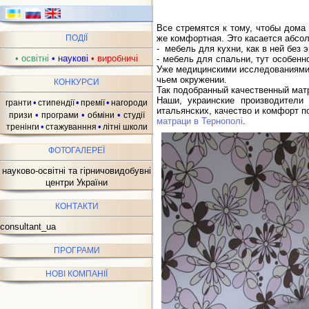
Все стремятся к тому, чтобы дома
же комфортная. Это касается абсол
ПОДІЇ
- мебель для кухни, как в ней без 
•
освітні
•
наукові
•
виробничі
- мебель для спальни, тут особенн
Уже медицинскими исследованиями б
чьем окружении.
КОНКУРСИ
Так подобранный качественный матр
Наши, украинские производители
•
•
•
гранти
стипендії
премії
нагороди
итальянских, качество и комфорт п
•
•
•
призи
програми
обміни
студії
матраци в Тернополi
.
•
•
тренінги
стажуванння
літні школи
ФОТОГАЛЕРЕЇ
науково-освітні та гірничовидобувні
центри України
КОНТАКТИ
consultant_ua
ПРОГРАМИ
НОВІ КОМПАНІЇ