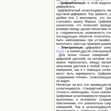
- Циферблатные:
в этой модели
циферблата.
Циферблатный штангенциркуль име
круговой циферблат. Как правило, 
дюйма или 1 миллиметр, что поз
считывать шкалу Вернье. Циферб
указателем, что позволяет прово
размере между двумя объектами ил
и, следовательно, возможность сч
последующих объектов относительн
быть заблокирован при установк
выполнять простые проверки разме
- Электронные:
циферблат элект
ШЦЦ-I
и любой другой электронный 
Для более точных измерений ра
цифровой дисплей, на котором от
можно переключать между метри
обнуление дисплея в любой точке 
измерения, как и с помощью штанг
могут быть перевернуты. Цифров
«удержания чтения», позволяющую
не виден.
Несмотря на все эти преимуществ
штангенциркуль стандартный. Ци
точность необходима, точно сказан
Цифровые штангенциркули предлаг
выполнены и мгновенно сохран
обеспечении, что значительно сок
измерений. Как в штангенциркул
блокируется с помощью рычага и