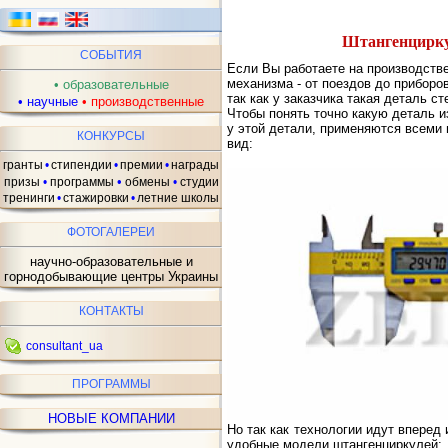
Штангенциркул
СОБЫТИЯ
Если Вы работаете на производстве
механизма - от поездов до приборо
•
образовательные
так как у заказчика такая деталь с
•
научные
•
производственные
Чтобы понять точно какую деталь и
у этой детали, применяются всеми
КОНКУРСЫ
вид:
гранты
•
стипендии
•
премии
•
награды
•
призы
•
программы
обмены
•
студии
тренинги
•
стажировки
•
летние школы
ФОТОГАЛЕРЕИ
научно-образовательные и
горнодобывающие центры Украины
КОНТАКТЫ
consultant_ua
ПРОГРАММЫ
НОВЫЕ КОМПАНИИ
Но так как технологии идут вперед
удобные модели штангенциркулей: