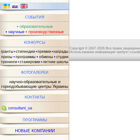
СОБЫТИЯ
•
образовательные
•
научные
•
производственные
КОНКУРСЫ
Copyrignt © 2007-2026 Все права защищены
гранты
•
стипендии
•
премии
•
награды
Использование информации требует ссылки
•
призы
•
программы
обмены
•
студии
тренинги
•
стажировки
•
летние школы
ФОТОГАЛЕРЕИ
научно-образовательные и
горнодобывающие центры Украины
КОНТАКТЫ
consultant_ua
ПРОГРАММЫ
НОВЫЕ КОМПАНИИ