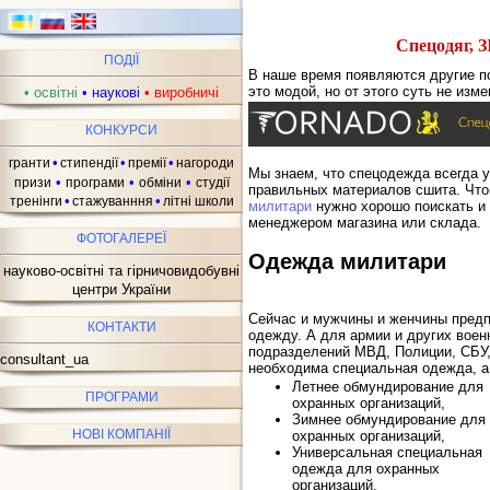
Спецодяг, З
ПОДІЇ
В наше время появляются другие пот
это модой, но от этого суть не изме
•
освітні
•
наукові
•
виробничі
КОНКУРСИ
•
•
•
гранти
стипендії
премії
нагороди
Мы знаем, что спецодежда всегда у
•
•
•
призи
програми
обміни
студії
правильных материалов сшита. Что
•
•
тренінги
стажуванння
літні школи
милитари
нужно хорошо поискать и
менеджером магазина или склада.
ФОТОГАЛЕРЕЇ
Одежда милитари
науково-освітні та гірничовидобувні
центри України
Сейчас и мужчины и женчины пред
КОНТАКТИ
одежду. А для армии и других воен
подразделений МВД, Полиции, СБУ,
consultant_ua
необходима специальная одежда, а
Летнее обмундирование для
ПРОГРАМИ
охранных организаций,
Зимнее обмундирование для
НОВІ КОМПАНІЇ
охранных организаций,
Универсальная специальная
одежда для охранных
организаций,