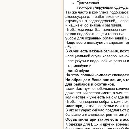
Трикотажная
терморегулирующая одежда.
Так же часто в комплект подбирают
аксессуары для работников охранн
структурных подразделений, шевр
и нашивки со знаками различия.
Чтобы комплект был полноценным
важно подобрать еще и головные
уборы для охранных организаций и 
Чаще всего пользуются спросом: од
обувь.
В обуви есть важные отличия, поэ
- специальной обуви клеепрошивной
- спецобуви с подошвой из резины 
- термообуви и
- литой обуви.
На этом полный комплект спецодеж
Но обращаем Ваше внимание, что
для рыбаков и охотников.
Если Вам нужно небольшое количес
даже летний ассортимент, а зимня
количестве и уже есть на складе п
Чтобы полноценно собрать комплект
милитари, нательное белье или тр
В аксессуарах сейчас предлагают р
большие и маленькие, ремни, аптеч
Обувь милитари так же есть в ас
К одежда для ВСУ и других военны
бронежилетов, точнее для самой бр