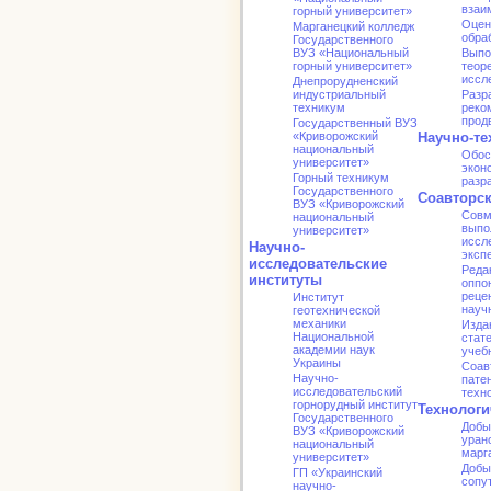
взаи
горный университет»
Оцен
Марганецкий колледж
обра
Государственного
ВУЗ «Национальный
Выпо
горный университет»
теор
иссл
Днепрорудненский
индустриальный
Разр
техникум
реко
прод
Государственный ВУЗ
«Криворожский
Научно-те
национальный
Обос
университет»
экон
Горный техникум
разр
Государственного
Соавторс
ВУЗ «Криворожский
Совм
национальный
выпо
университет»
иссл
Научно-
эксп
исследовательские
Реда
институты
оппо
реце
Институт
науч
геотехнической
механики
Изда
Национальной
стат
академии наук
учеб
Украины
Соав
Научно-
патен
исследовательский
техн
горнорудный институт
Технологи
Государственного
Добы
ВУЗ «Криворожский
уран
национальный
марг
университет»
Добы
ГП «Украинский
сопу
научно-