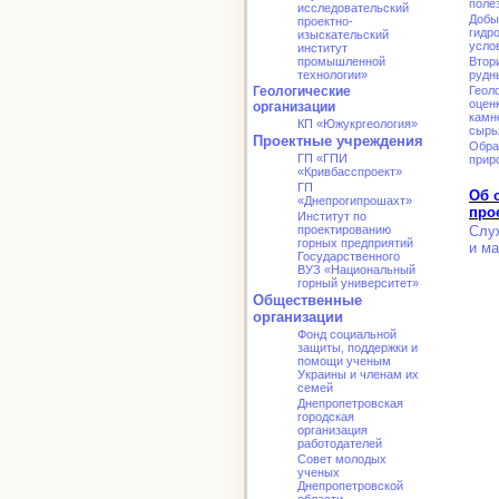
поле
исследовательский
Добы
проектно-
гидр
изыскательский
усло
институт
промышленной
Втор
технологии»
рудн
Геологические
Геол
оцен
организации
камн
КП «Южукргеология»
сырь
Проектные учреждения
Обра
ГП «ГПИ
прир
«Кривбасспроект»
ГП
Об 
«Днепрогипрошахт»
про
Институт по
проектированию
Слу
горных предприятий
и ма
Государственного
ВУЗ «Национальный
горный университет»
Общественные
организации
Фонд социальной
защиты, поддержки и
помощи ученым
Украины и членам их
семей
Днепропетровская
городская
организация
работодателей
Совет молодых
ученых
Днепропетровской