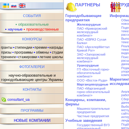
ПАРТНЕРЫ
СОТРУ
Горнодобывающие
Информац
СОБЫТИЯ
предприятия
Обме
ново
•
образовательные
Железорудные
Подп
ПАО «Криворожский
•
научные
•
производственные
тема
железорудный
расс
комбинат»
Выпо
КОНКУРСЫ
ПАО «ЕВРАЗ Сухая
тема
Балка»
Реал
ПАО «АрселорMиттал
гранты
•
стипендии
•
премии
•
награды
тема
Кривой Рог»
•
призы
•
программы
обмены
•
студии
виде
ЗАО «Запорожский
тренинги
•
стажировки
•
летние школы
Поис
железорудный
расш
комбинат»
данн
Уранорудные
ФОТОГАЛЕРЕИ
Реда
ГП «Восточный горно-
упор
обогатительный
научно-образовательные и
комп
комбинат»
Маркетин
горнодобывающие центры Украины
ООО «Восток-Руда»
исследов
Марганцеворудные
ПАО «Марганецкий
КОНТАКТЫ
Анал
горно-обогатительный
рабо
комбинат»
Сбор
consultant_ua
Концерны, компании,
данн
фирмы
Выбо
Машиностроительные
мето
ПРОГРАММЫ
предприятия
сайто
Частные предприятия
инте
НОВЫЕ КОМПАНИИ
Учебные заведения
ленд
Подб
Государственный ВУЗ
мето
«Национальный