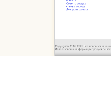
области
Совет молодых
ученых города
Днепропетровска
Copyrignt © 2007-2026 Все права защищены
Использование информации требует ссылки