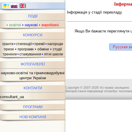
Інформа
Інформація у стадії перекладу.
ПОДІЇ
•
освітні
•
наукові
•
виробничі
Якщо Ви бажаєте переглянути ц
КОНКУРСИ
•
•
•
гранти
стипендії
премії
нагороди
•
•
•
призи
програми
обміни
студії
•
•
тренінги
стажуванння
літні школи
ФОТОГАЛЕРЕЇ
науково-освітні та гірничовидобувні
центри України
Copyrignt © 2007-2026 Усі права захищено.
КОНТАКТИ
Використання інформації потребує посиланн
consultant_ua
ПРОГРАМИ
НОВІ КОМПАНІЇ